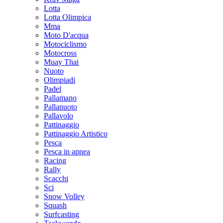
Lotta
Lotta Olimpica
Mma
Moto D'acqua
Motociclismo
Motocross
Muay Thai
Nuoto
Olimpiadi
Padel
Pallamano
Pallanuoto
Pallavolo
Pattinaggio
Pattinaggio Artistico
Pesca
Pesca in apnea
Racing
Rally
Scacchi
Sci
Snow Volley
Squash
Surfcasting