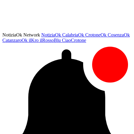
NotiziaOk Network
NotiziaOk
CalabriaOk
CrotoneOk
CosenzaOk
CatanzaroOk
ilKro
ilRossoBlu
CiaoCrotone