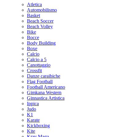
Atletica
Automobilismo
Basket
Beach Soccer
Beach Volley
Bike
Bocce
Body Building
Boxe
Calcio
Calcio a 5
Canottaggio
Crossfit
Danze caraibiche
Flag Football
Football Americano
Gimkana Western
Ginnastica Artistica
Ippica
Judo
K1
Karate
Kickboxing
Kite
Krav Maga