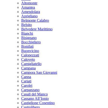
Altomonte
Amantea
Amendolara
Aprigliano
Belmonte Calabro
Belsito
Belvedere Marittimo
Bianchi
Bisignano
Bocchigliero
Bonifati
Buonvicino
Calopezzati
Caloveto
Camigliatello
Campana
Campora San Giovanni
Canna
Cariati
Carolei
Carpanzano
Casali del Manco
Cassano All’Ionio
Castiglione Cosentino
Castrolibero