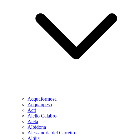
Acquaformosa
Acquappesa
Acri
Aiello Calabro
Aieta
Albidona
Alessandria del Carretto
Altilia