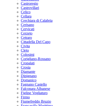
Castroregio
Castrovillari
Celico
Cellara
Cerchiara di Calabria
Cerisano
Cervicati
Cerzeto
Cetraro
Cittadella Del Capo
Civita
Cleto
Colosimi
Corigliano-Rossano
Cropalati
Crosia
Diamante
Dipignano
Domanico
Fagnano Castello
Falconara Albanese
Figline Vegliaturo
Firmo
Fiumefreddo Bruzio
Francavilla Marittima