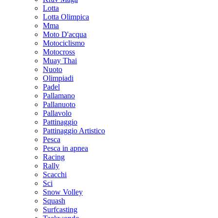
Lotta
Lotta Olimpica
Mma
Moto D'acqua
Motociclismo
Motocross
Muay Thai
Nuoto
Olimpiadi
Padel
Pallamano
Pallanuoto
Pallavolo
Pattinaggio
Pattinaggio Artistico
Pesca
Pesca in apnea
Racing
Rally
Scacchi
Sci
Snow Volley
Squash
Surfcasting