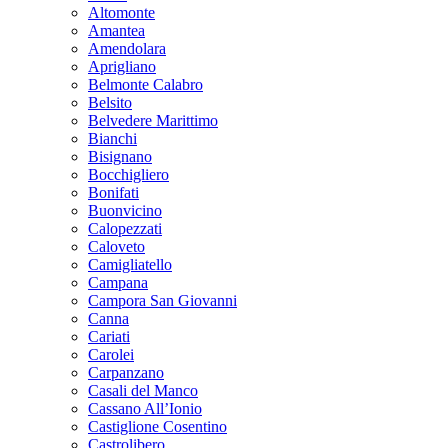
Altomonte
Amantea
Amendolara
Aprigliano
Belmonte Calabro
Belsito
Belvedere Marittimo
Bianchi
Bisignano
Bocchigliero
Bonifati
Buonvicino
Calopezzati
Caloveto
Camigliatello
Campana
Campora San Giovanni
Canna
Cariati
Carolei
Carpanzano
Casali del Manco
Cassano All’Ionio
Castiglione Cosentino
Castrolibero