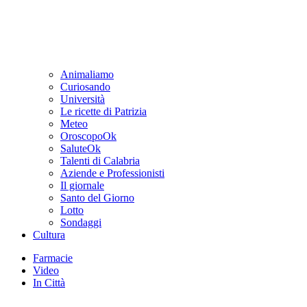
Animaliamo
Curiosando
Università
Le ricette di Patrizia
Meteo
OroscopoOk
SaluteOk
Talenti di Calabria
Aziende e Professionisti
Il giornale
Santo del Giorno
Lotto
Sondaggi
Cultura
Farmacie
Video
In Città