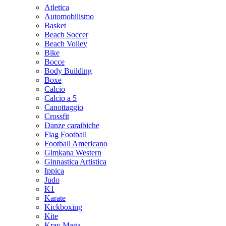
Atletica
Automobilismo
Basket
Beach Soccer
Beach Volley
Bike
Bocce
Body Building
Boxe
Calcio
Calcio a 5
Canottaggio
Crossfit
Danze caraibiche
Flag Football
Football Americano
Gimkana Western
Ginnastica Artistica
Ippica
Judo
K1
Karate
Kickboxing
Kite
Krav Maga