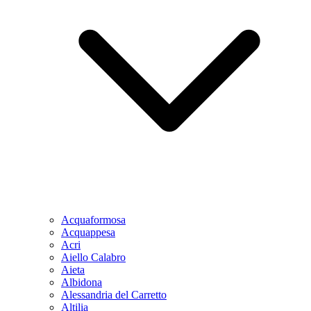
Acquaformosa
Acquappesa
Acri
Aiello Calabro
Aieta
Albidona
Alessandria del Carretto
Altilia