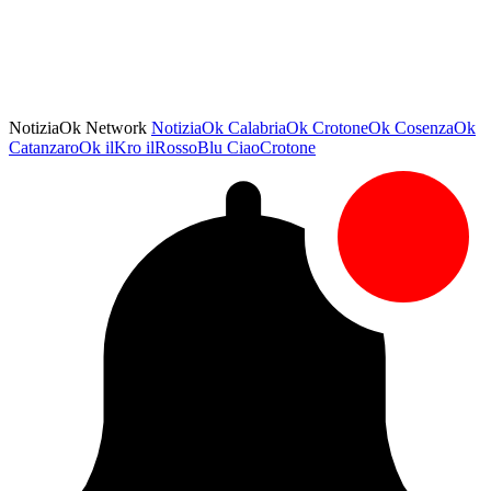
NotiziaOk Network
NotiziaOk
CalabriaOk
CrotoneOk
CosenzaOk
CatanzaroOk
ilKro
ilRossoBlu
CiaoCrotone