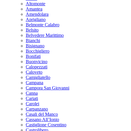
Altomonte
Amantea
Amendolara
Aprigliano
Belmonte Calabro
Belsito
Belvedere Marittimo
Bianchi
Bisignano
Bocchigliero
Bonifati
Buonvicino
Calopezzati
Caloveto
Camigliatello
Campana
Campora San Giovanni
Canna
Cariati
Carolei
Carpanzano
Casali del Manco
Cassano All’Ionio
Castiglione Cosentino
Castrolibero