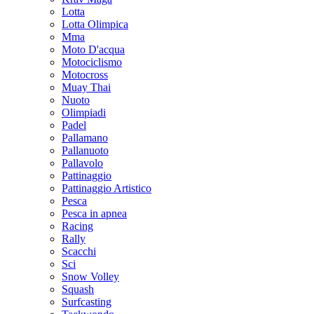
Lotta
Lotta Olimpica
Mma
Moto D'acqua
Motociclismo
Motocross
Muay Thai
Nuoto
Olimpiadi
Padel
Pallamano
Pallanuoto
Pallavolo
Pattinaggio
Pattinaggio Artistico
Pesca
Pesca in apnea
Racing
Rally
Scacchi
Sci
Snow Volley
Squash
Surfcasting