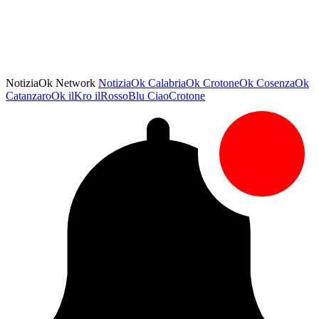
NotiziaOk Network
NotiziaOk
CalabriaOk
CrotoneOk
CosenzaOk
CatanzaroOk
ilKro
ilRossoBlu
CiaoCrotone