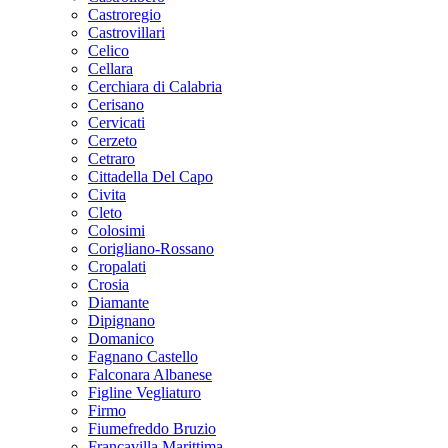
Castroregio
Castrovillari
Celico
Cellara
Cerchiara di Calabria
Cerisano
Cervicati
Cerzeto
Cetraro
Cittadella Del Capo
Civita
Cleto
Colosimi
Corigliano-Rossano
Cropalati
Crosia
Diamante
Dipignano
Domanico
Fagnano Castello
Falconara Albanese
Figline Vegliaturo
Firmo
Fiumefreddo Bruzio
Francavilla Marittima