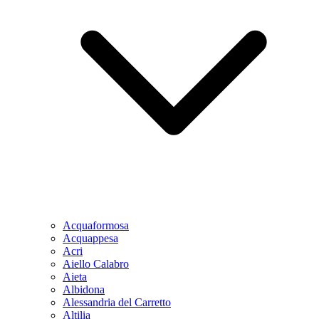
Acquaformosa
Acquappesa
Acri
Aiello Calabro
Aieta
Albidona
Alessandria del Carretto
Altilia