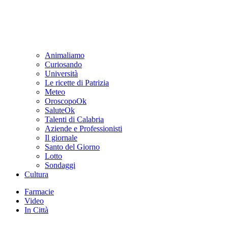
Animaliamo
Curiosando
Università
Le ricette di Patrizia
Meteo
OroscopoOk
SaluteOk
Talenti di Calabria
Aziende e Professionisti
Il giornale
Santo del Giorno
Lotto
Sondaggi
Cultura
Farmacie
Video
In Città