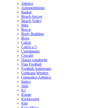
Atletica
Automobilismo
Basket
Beach Soccer
Beach Volley
Bike
Bocce
Body Building
Boxe
Calcio
Calcio a 5
Canottaggio
Crossfit
Danze caraibiche
Flag Football
Football Americano
Gimkana Western
Ginnastica Artistica
Ippica
Judo
K1
Karate
Kickboxing
Kite
Krav Maga