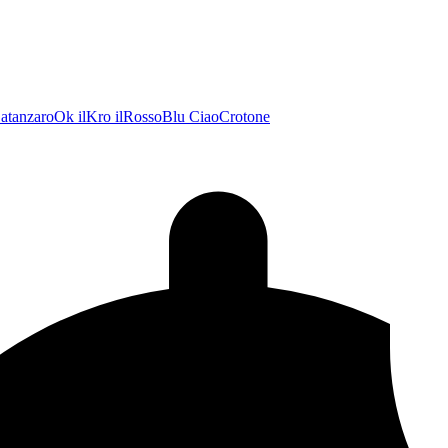
atanzaroOk
ilKro
ilRossoBlu
CiaoCrotone