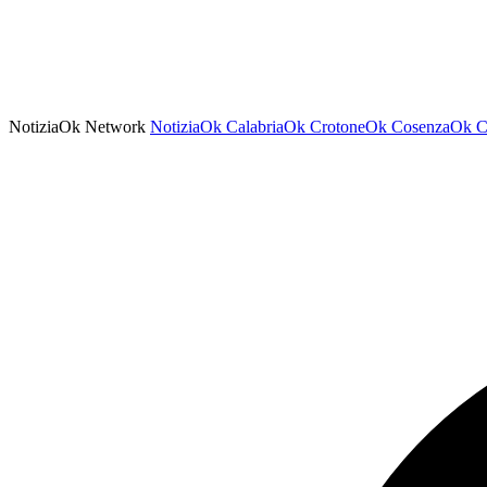
NotiziaOk Network
NotiziaOk
CalabriaOk
CrotoneOk
CosenzaOk
C