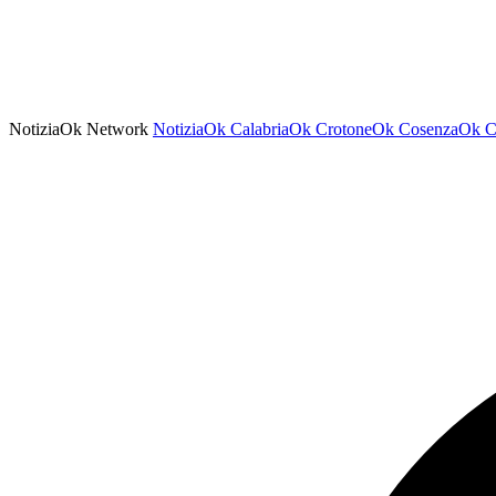
NotiziaOk Network
NotiziaOk
CalabriaOk
CrotoneOk
CosenzaOk
C