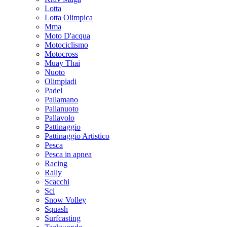
Lotta
Lotta Olimpica
Mma
Moto D'acqua
Motociclismo
Motocross
Muay Thai
Nuoto
Olimpiadi
Padel
Pallamano
Pallanuoto
Pallavolo
Pattinaggio
Pattinaggio Artistico
Pesca
Pesca in apnea
Racing
Rally
Scacchi
Sci
Snow Volley
Squash
Surfcasting