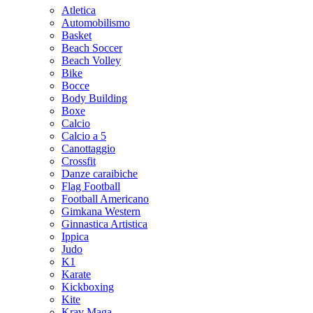
Atletica
Automobilismo
Basket
Beach Soccer
Beach Volley
Bike
Bocce
Body Building
Boxe
Calcio
Calcio a 5
Canottaggio
Crossfit
Danze caraibiche
Flag Football
Football Americano
Gimkana Western
Ginnastica Artistica
Ippica
Judo
K1
Karate
Kickboxing
Kite
Krav Maga