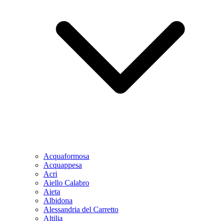
Acquaformosa
Acquappesa
Acri
Aiello Calabro
Aieta
Albidona
Alessandria del Carretto
Altilia