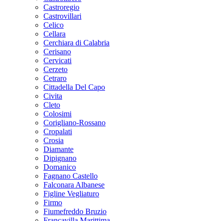
Castroregio
Castrovillari
Celico
Cellara
Cerchiara di Calabria
Cerisano
Cervicati
Cerzeto
Cetraro
Cittadella Del Capo
Civita
Cleto
Colosimi
Corigliano-Rossano
Cropalati
Crosia
Diamante
Dipignano
Domanico
Fagnano Castello
Falconara Albanese
Figline Vegliaturo
Firmo
Fiumefreddo Bruzio
Francavilla Marittima