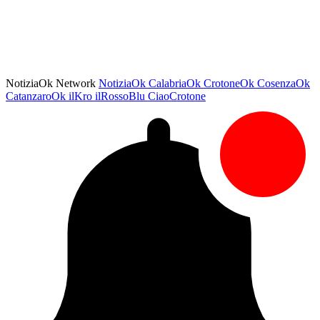
NotiziaOk Network
NotiziaOk
CalabriaOk
CrotoneOk
CosenzaOk
CatanzaroOk
ilKro
ilRossoBlu
CiaoCrotone