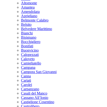
Altomonte
Amantea
Amendolara
Aprigliano
Belmonte Calabro
Belsito
Belvedere Marittimo
Bianchi
Bisignano
Bocchigliero
Bonifati
Buonvicino
Calopezzati
Caloveto
Camigliatello
Campana
Campora San Giovanni
Canna
Cariati
Carolei
Carpanzano
Casali del Manco
Cassano All’Ionio
Castiglione Cosentino
Castrolibero