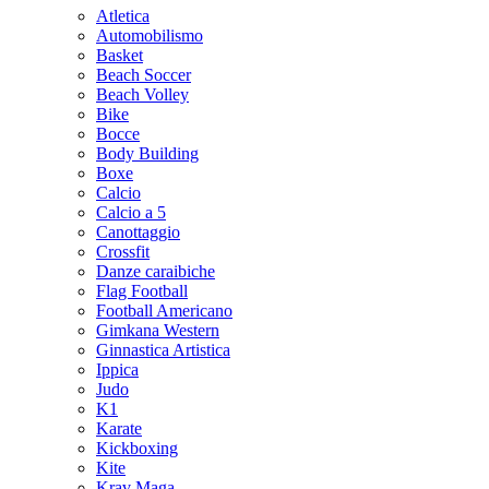
Atletica
Automobilismo
Basket
Beach Soccer
Beach Volley
Bike
Bocce
Body Building
Boxe
Calcio
Calcio a 5
Canottaggio
Crossfit
Danze caraibiche
Flag Football
Football Americano
Gimkana Western
Ginnastica Artistica
Ippica
Judo
K1
Karate
Kickboxing
Kite
Krav Maga