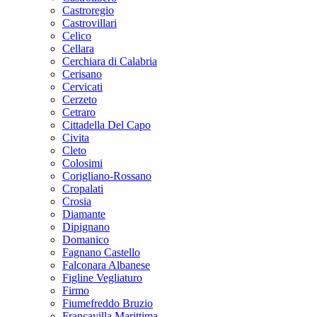
Castroregio
Castrovillari
Celico
Cellara
Cerchiara di Calabria
Cerisano
Cervicati
Cerzeto
Cetraro
Cittadella Del Capo
Civita
Cleto
Colosimi
Corigliano-Rossano
Cropalati
Crosia
Diamante
Dipignano
Domanico
Fagnano Castello
Falconara Albanese
Figline Vegliaturo
Firmo
Fiumefreddo Bruzio
Francavilla Marittima