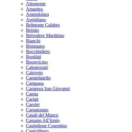
Altomonte
Amantea
Amendolara
Aprigliano
Belmonte Calabro
Belsito
Belvedere Marittimo
Bianchi
Bisignano
Bocchigliero
Bonifati
Buonvicino
Calopezzati
Caloveto
Camigliatello
Campana
Campora San Giovanni
Canna
Cariati
Carolei
Carpanzano
Casali del Manco
Cassano All’Ionio
Castiglione Cosentino
Castrolibero