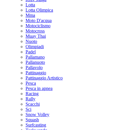
Lotta
Lotta Olimpica
Mma
Moto D'acqua
Motociclismo
Motocross
Muay Thai
Nuoto
Olimpiadi
Padel
Pallamano
Pallanuoto
Pallavolo
Pattinaggio
Pattinaggio Artistico
Pesca
Pesca in apnea
Racing
Rally
Scacchi
Sci
Snow Volley
Squash
Surfcasting