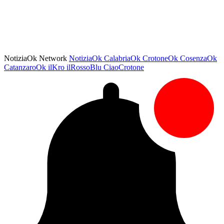
NotiziaOk Network
NotiziaOk
CalabriaOk
CrotoneOk
CosenzaOk
CatanzaroOk
ilKro
ilRossoBlu
CiaoCrotone