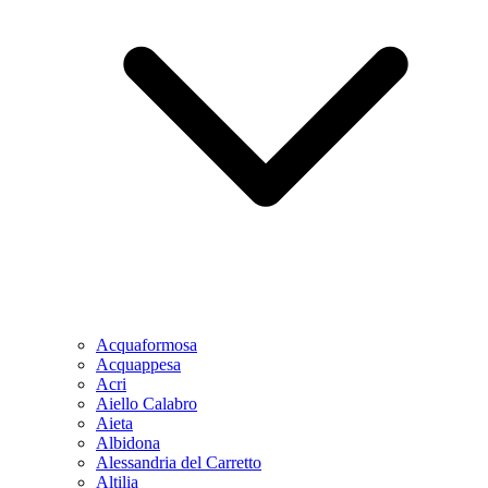
Acquaformosa
Acquappesa
Acri
Aiello Calabro
Aieta
Albidona
Alessandria del Carretto
Altilia