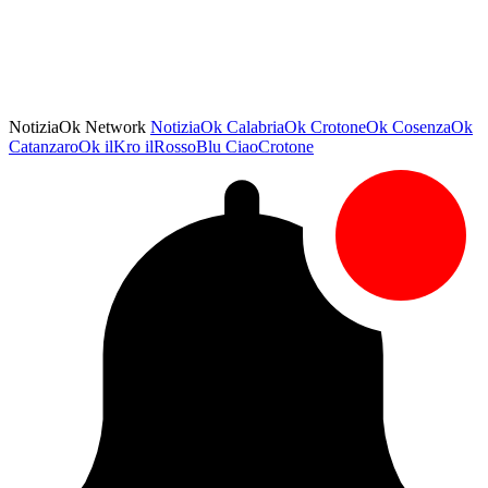
NotiziaOk Network
NotiziaOk
CalabriaOk
CrotoneOk
CosenzaOk
CatanzaroOk
ilKro
ilRossoBlu
CiaoCrotone