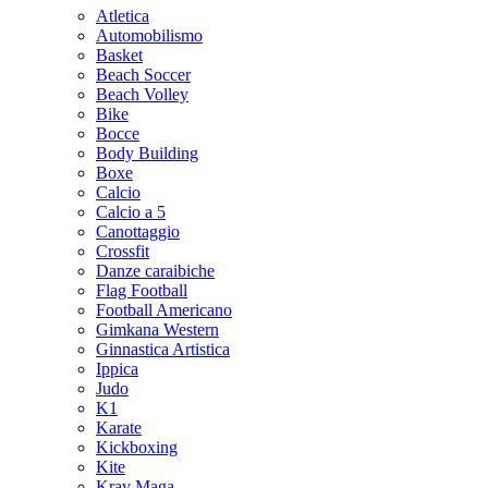
Atletica
Automobilismo
Basket
Beach Soccer
Beach Volley
Bike
Bocce
Body Building
Boxe
Calcio
Calcio a 5
Canottaggio
Crossfit
Danze caraibiche
Flag Football
Football Americano
Gimkana Western
Ginnastica Artistica
Ippica
Judo
K1
Karate
Kickboxing
Kite
Krav Maga