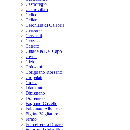
Castroregio
Castrovillari
Celico
Cellara
Cerchiara di Calabria
Cerisano
Cervicati
Cerzeto
Cetraro
Cittadella Del Capo
Civita
Cleto
Colosimi
Corigliano-Rossano
Cropalati
Crosia
Diamante
Dipignano
Domanico
Fagnano Castello
Falconara Albanese
Figline Vegliaturo
Firmo
Fiumefreddo Bruzio
Francavilla Marittima