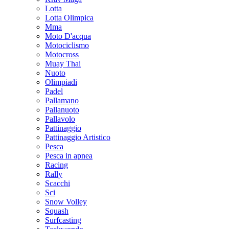
Lotta
Lotta Olimpica
Mma
Moto D'acqua
Motociclismo
Motocross
Muay Thai
Nuoto
Olimpiadi
Padel
Pallamano
Pallanuoto
Pallavolo
Pattinaggio
Pattinaggio Artistico
Pesca
Pesca in apnea
Racing
Rally
Scacchi
Sci
Snow Volley
Squash
Surfcasting