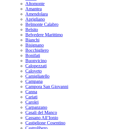
Altomonte
Amantea
Amendolara
Aprigliano
Belmonte Calabro
Belsito
Belvedere Marittimo
Bianchi
Bisignano
Bocchigliero
Bonifati
Buonvicino
Calopezzati
Caloveto
Camigliatello
Campana
Campora San Giovanni
Canna
Cariati
Carolei
Carpanzano
Casali del Manco
Cassano All’Ionio
Castiglione Cosentino
Castrolibero