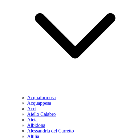
Acquaformosa
Acquappesa
Acri
Aiello Calabro
Aieta
Albidona
Alessandria del Carretto
Altilia