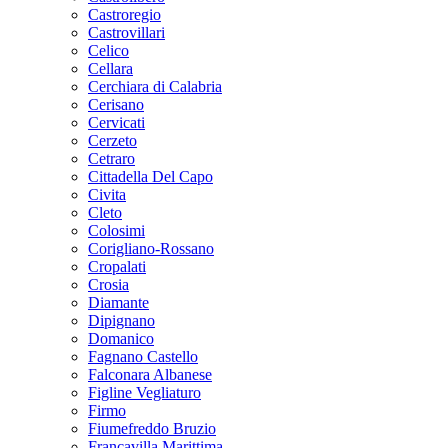
Castroregio
Castrovillari
Celico
Cellara
Cerchiara di Calabria
Cerisano
Cervicati
Cerzeto
Cetraro
Cittadella Del Capo
Civita
Cleto
Colosimi
Corigliano-Rossano
Cropalati
Crosia
Diamante
Dipignano
Domanico
Fagnano Castello
Falconara Albanese
Figline Vegliaturo
Firmo
Fiumefreddo Bruzio
Francavilla Marittima