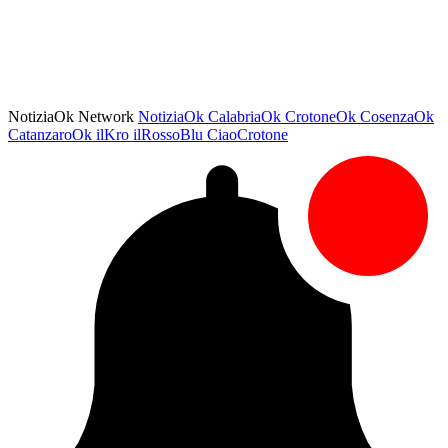
NotiziaOk Network
NotiziaOk
CalabriaOk
CrotoneOk
CosenzaOk
CatanzaroOk
ilKro
ilRossoBlu
CiaoCrotone