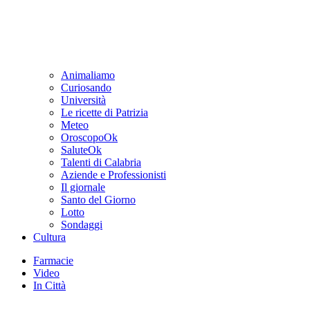
Animaliamo
Curiosando
Università
Le ricette di Patrizia
Meteo
OroscopoOk
SaluteOk
Talenti di Calabria
Aziende e Professionisti
Il giornale
Santo del Giorno
Lotto
Sondaggi
Cultura
Farmacie
Video
In Città