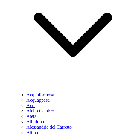
Acquaformosa
Acquappesa
Acri
Aiello Calabro
Aieta
Albidona
Alessandria del Carretto
Altilia