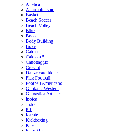
Atletica
Automobilismo
Basket
Beach Soccer
Beach Volley
Bike
Bocce
Body Building
Boxe
Calcio
Calcio a 5
Canottaggio
Crossfit
Danze caraibiche
Flag Football
Football Americano
Gimkana Western
Ginnastica Artistica
Ippica
Judo
K1
Karate
Kickboxing
Kite
Krav Maga