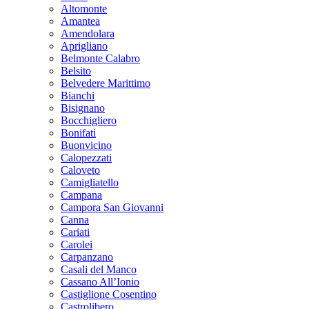
Altomonte
Amantea
Amendolara
Aprigliano
Belmonte Calabro
Belsito
Belvedere Marittimo
Bianchi
Bisignano
Bocchigliero
Bonifati
Buonvicino
Calopezzati
Caloveto
Camigliatello
Campana
Campora San Giovanni
Canna
Cariati
Carolei
Carpanzano
Casali del Manco
Cassano All’Ionio
Castiglione Cosentino
Castrolibero