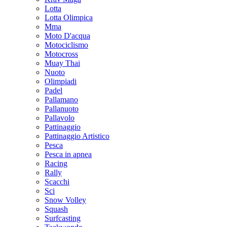
Lotta
Lotta Olimpica
Mma
Moto D'acqua
Motociclismo
Motocross
Muay Thai
Nuoto
Olimpiadi
Padel
Pallamano
Pallanuoto
Pallavolo
Pattinaggio
Pattinaggio Artistico
Pesca
Pesca in apnea
Racing
Rally
Scacchi
Sci
Snow Volley
Squash
Surfcasting