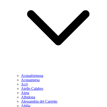
Acquaformosa
Acquappesa
Acri
Aiello Calabro
Aieta
Albidona
Alessandria del Carretto
Altilia