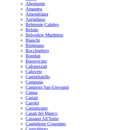
Altomonte
Amantea
Amendolara
Aprigliano
Belmonte Calabro
Belsito
Belvedere Marittimo
Bianchi
Bisignano
Bocchigliero
Bonifati
Buonvicino
Calopezzati
Caloveto
Camigliatello
Campana
Campora San Giovanni
Canna
Cariati
Carolei
Carpanzano
Casali del Manco
Cassano All’Ionio
Castiglione Cosentino
Castrolibero