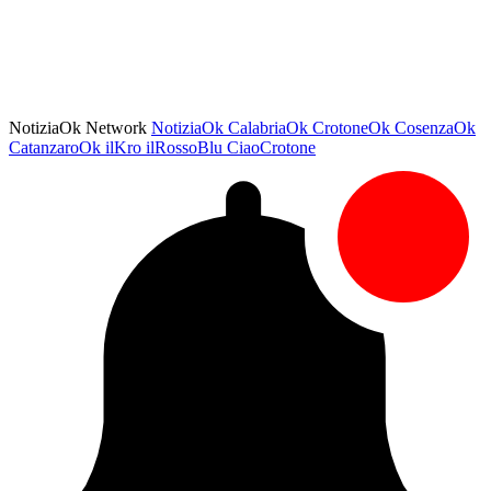
NotiziaOk Network
NotiziaOk
CalabriaOk
CrotoneOk
CosenzaOk
CatanzaroOk
ilKro
ilRossoBlu
CiaoCrotone