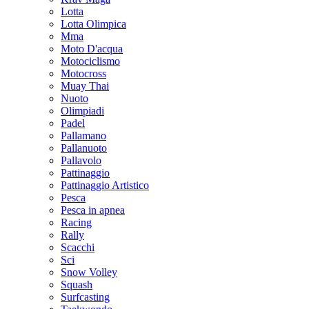
Lotta
Lotta Olimpica
Mma
Moto D'acqua
Motociclismo
Motocross
Muay Thai
Nuoto
Olimpiadi
Padel
Pallamano
Pallanuoto
Pallavolo
Pattinaggio
Pattinaggio Artistico
Pesca
Pesca in apnea
Racing
Rally
Scacchi
Sci
Snow Volley
Squash
Surfcasting