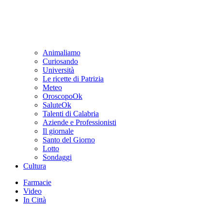
Animaliamo
Curiosando
Università
Le ricette di Patrizia
Meteo
OroscopoOk
SaluteOk
Talenti di Calabria
Aziende e Professionisti
Il giornale
Santo del Giorno
Lotto
Sondaggi
Cultura
Farmacie
Video
In Città