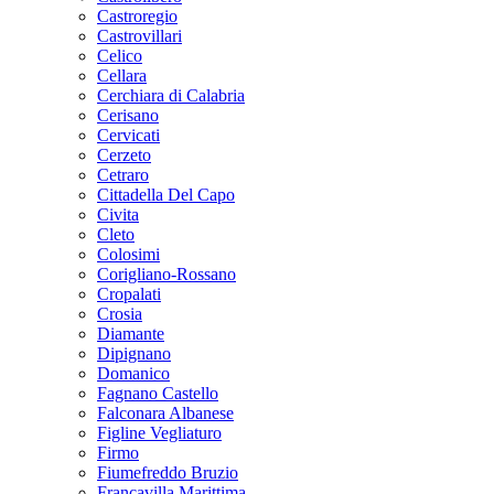
Castroregio
Castrovillari
Celico
Cellara
Cerchiara di Calabria
Cerisano
Cervicati
Cerzeto
Cetraro
Cittadella Del Capo
Civita
Cleto
Colosimi
Corigliano-Rossano
Cropalati
Crosia
Diamante
Dipignano
Domanico
Fagnano Castello
Falconara Albanese
Figline Vegliaturo
Firmo
Fiumefreddo Bruzio
Francavilla Marittima