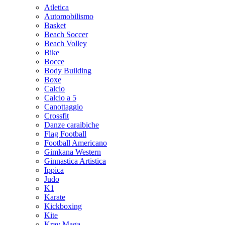
Atletica
Automobilismo
Basket
Beach Soccer
Beach Volley
Bike
Bocce
Body Building
Boxe
Calcio
Calcio a 5
Canottaggio
Crossfit
Danze caraibiche
Flag Football
Football Americano
Gimkana Western
Ginnastica Artistica
Ippica
Judo
K1
Karate
Kickboxing
Kite
Krav Maga