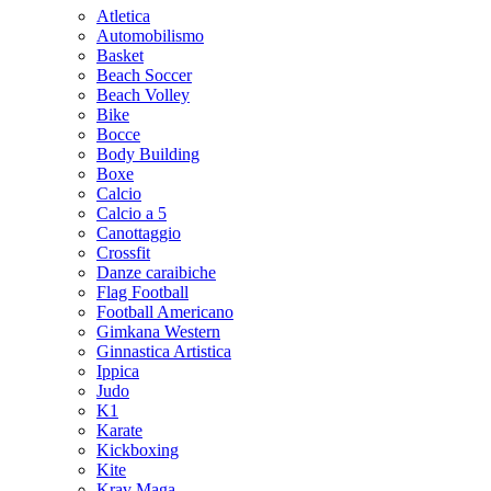
Atletica
Automobilismo
Basket
Beach Soccer
Beach Volley
Bike
Bocce
Body Building
Boxe
Calcio
Calcio a 5
Canottaggio
Crossfit
Danze caraibiche
Flag Football
Football Americano
Gimkana Western
Ginnastica Artistica
Ippica
Judo
K1
Karate
Kickboxing
Kite
Krav Maga