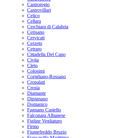
Castroregio
Castrovillari
Celico
Cellara
Cerchiara di Calabria
Cerisano
Cervicati
Cerzeto
Cetraro
Cittadella Del Capo
Civita
Cleto
Colosimi
Corigliano-Rossano
Cropalati
Crosia
Diamante
Dipignano
Domanico
Fagnano Castello
Falconara Albanese
Figline Vegliaturo
Firmo
Fiumefreddo Bruzio
Francavilla Marittima