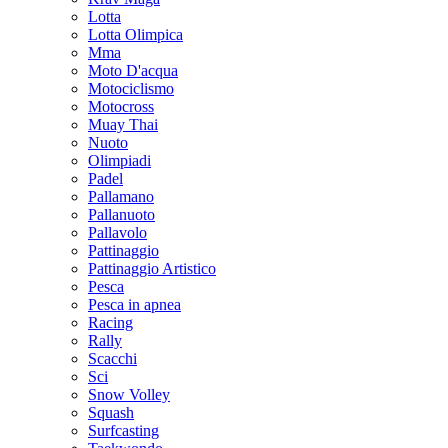
Lotta
Lotta Olimpica
Mma
Moto D'acqua
Motociclismo
Motocross
Muay Thai
Nuoto
Olimpiadi
Padel
Pallamano
Pallanuoto
Pallavolo
Pattinaggio
Pattinaggio Artistico
Pesca
Pesca in apnea
Racing
Rally
Scacchi
Sci
Snow Volley
Squash
Surfcasting