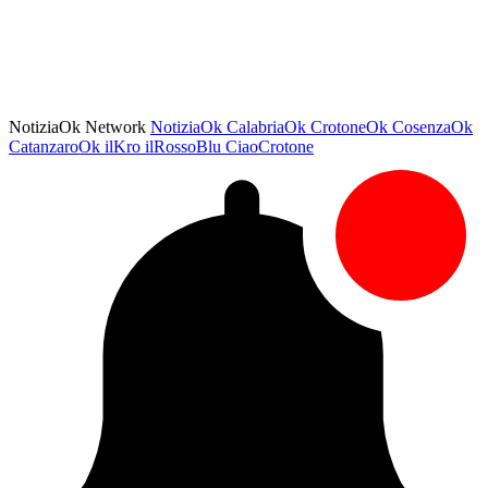
NotiziaOk Network
NotiziaOk
CalabriaOk
CrotoneOk
CosenzaOk
CatanzaroOk
ilKro
ilRossoBlu
CiaoCrotone