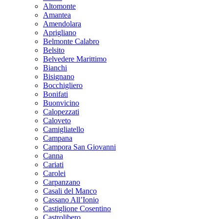
Altomonte
Amantea
Amendolara
Aprigliano
Belmonte Calabro
Belsito
Belvedere Marittimo
Bianchi
Bisignano
Bocchigliero
Bonifati
Buonvicino
Calopezzati
Caloveto
Camigliatello
Campana
Campora San Giovanni
Canna
Cariati
Carolei
Carpanzano
Casali del Manco
Cassano All’Ionio
Castiglione Cosentino
Castrolibero