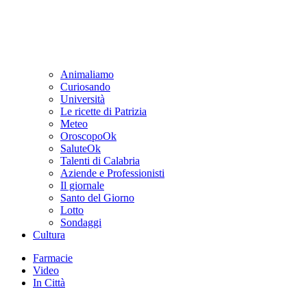
Animaliamo
Curiosando
Università
Le ricette di Patrizia
Meteo
OroscopoOk
SaluteOk
Talenti di Calabria
Aziende e Professionisti
Il giornale
Santo del Giorno
Lotto
Sondaggi
Cultura
Farmacie
Video
In Città