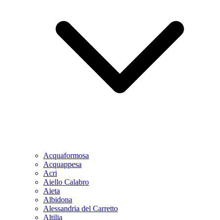
Acquaformosa
Acquappesa
Acri
Aiello Calabro
Aieta
Albidona
Alessandria del Carretto
Altilia