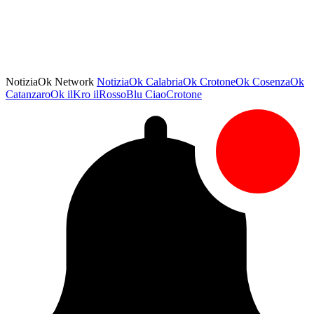
NotiziaOk Network
NotiziaOk
CalabriaOk
CrotoneOk
CosenzaOk
CatanzaroOk
ilKro
ilRossoBlu
CiaoCrotone