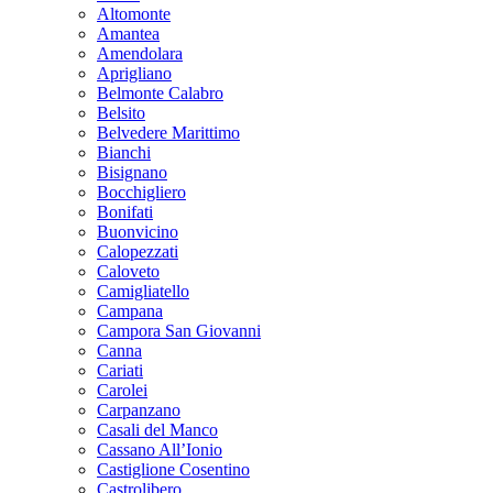
Altomonte
Amantea
Amendolara
Aprigliano
Belmonte Calabro
Belsito
Belvedere Marittimo
Bianchi
Bisignano
Bocchigliero
Bonifati
Buonvicino
Calopezzati
Caloveto
Camigliatello
Campana
Campora San Giovanni
Canna
Cariati
Carolei
Carpanzano
Casali del Manco
Cassano All’Ionio
Castiglione Cosentino
Castrolibero