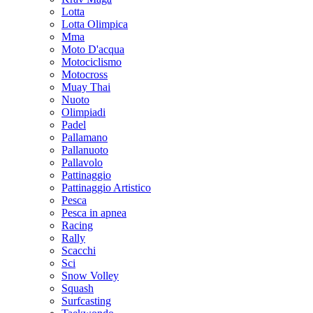
Lotta
Lotta Olimpica
Mma
Moto D'acqua
Motociclismo
Motocross
Muay Thai
Nuoto
Olimpiadi
Padel
Pallamano
Pallanuoto
Pallavolo
Pattinaggio
Pattinaggio Artistico
Pesca
Pesca in apnea
Racing
Rally
Scacchi
Sci
Snow Volley
Squash
Surfcasting