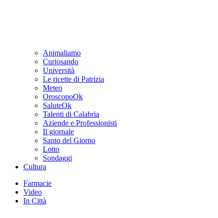
Animaliamo
Curiosando
Università
Le ricette di Patrizia
Meteo
OroscopoOk
SaluteOk
Talenti di Calabria
Aziende e Professionisti
Il giornale
Santo del Giorno
Lotto
Sondaggi
Cultura
Farmacie
Video
In Città