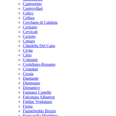
Castroregio
Castrovillari
Celico
Cellara
Cerchiara di Calabria
Cerisano
Cervicati
Cerzeto
Cetraro
Cittadella Del Capo
Civita
Cleto
Colosimi
Corigliano-Rossano
Cropalati
Crosia
Diamante
Dipignano
Domanico
Fagnano Castello
Falconara Albanese
Figline Vegliaturo
Firmo
Fiumefreddo Bruzio
Francavilla Marittima