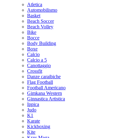
Atletica
Automobilismo
Basket
Beach Soccer
Beach Volley
Bike
Bocce
Body Building
Boxe
Calcio
Calcio a 5
Canottaggio
Crossfit
Danze caraibiche
Flag Football
Football Americano
Gimkana Western
Ginnastica Artistica
Ippica
Judo
K1
Karate
Kickboxing
Kite
Krav Maga