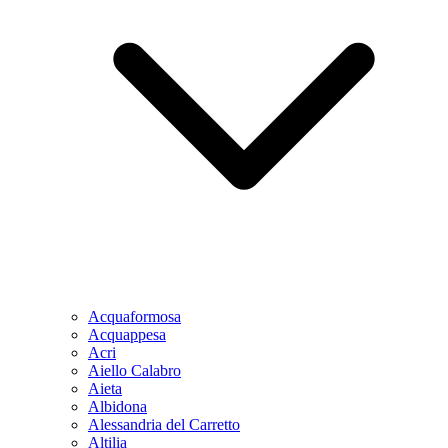
Acquaformosa
Acquappesa
Acri
Aiello Calabro
Aieta
Albidona
Alessandria del Carretto
Altilia