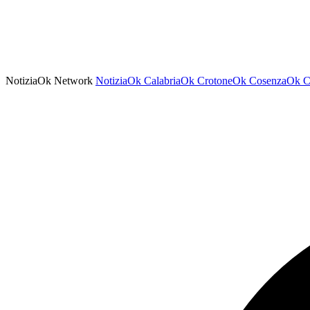
NotiziaOk Network
NotiziaOk
CalabriaOk
CrotoneOk
CosenzaOk
C