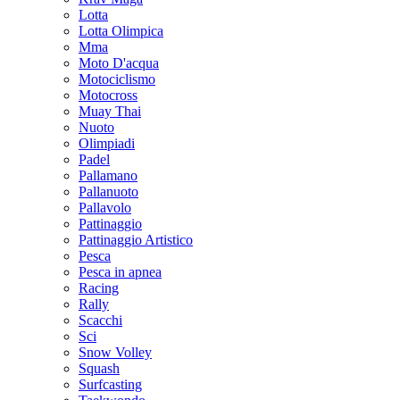
Lotta
Lotta Olimpica
Mma
Moto D'acqua
Motociclismo
Motocross
Muay Thai
Nuoto
Olimpiadi
Padel
Pallamano
Pallanuoto
Pallavolo
Pattinaggio
Pattinaggio Artistico
Pesca
Pesca in apnea
Racing
Rally
Scacchi
Sci
Snow Volley
Squash
Surfcasting