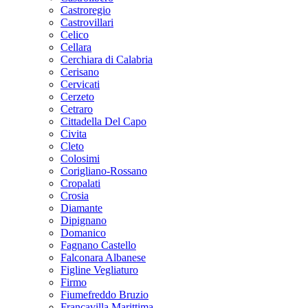
Castroregio
Castrovillari
Celico
Cellara
Cerchiara di Calabria
Cerisano
Cervicati
Cerzeto
Cetraro
Cittadella Del Capo
Civita
Cleto
Colosimi
Corigliano-Rossano
Cropalati
Crosia
Diamante
Dipignano
Domanico
Fagnano Castello
Falconara Albanese
Figline Vegliaturo
Firmo
Fiumefreddo Bruzio
Francavilla Marittima