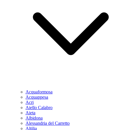
Acquaformosa
Acquappesa
Acri
Aiello Calabro
Aieta
Albidona
Alessandria del Carretto
Altilia