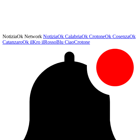
NotiziaOk Network
NotiziaOk
CalabriaOk
CrotoneOk
CosenzaOk
CatanzaroOk
ilKro
ilRossoBlu
CiaoCrotone