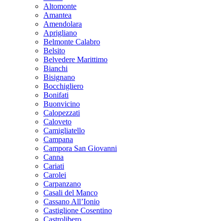
Altomonte
Amantea
Amendolara
Aprigliano
Belmonte Calabro
Belsito
Belvedere Marittimo
Bianchi
Bisignano
Bocchigliero
Bonifati
Buonvicino
Calopezzati
Caloveto
Camigliatello
Campana
Campora San Giovanni
Canna
Cariati
Carolei
Carpanzano
Casali del Manco
Cassano All’Ionio
Castiglione Cosentino
Castrolibero