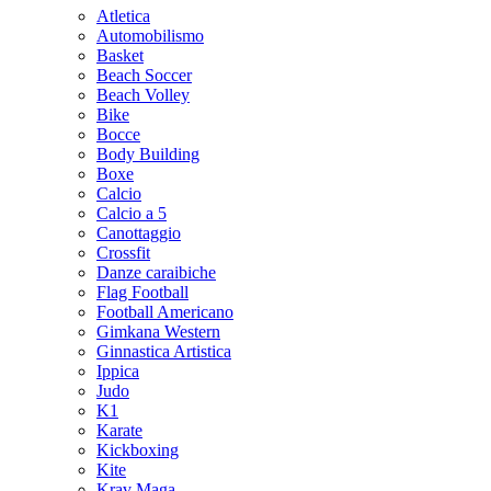
Atletica
Automobilismo
Basket
Beach Soccer
Beach Volley
Bike
Bocce
Body Building
Boxe
Calcio
Calcio a 5
Canottaggio
Crossfit
Danze caraibiche
Flag Football
Football Americano
Gimkana Western
Ginnastica Artistica
Ippica
Judo
K1
Karate
Kickboxing
Kite
Krav Maga