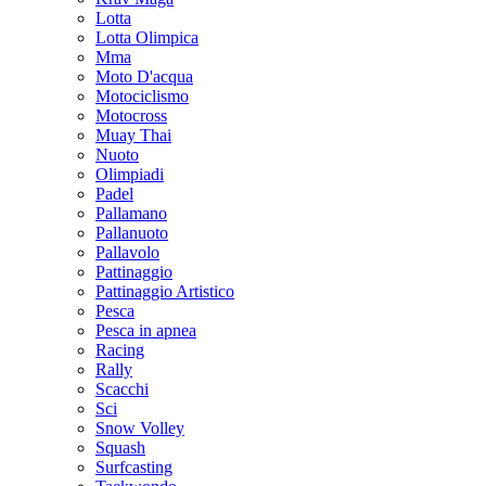
Lotta
Lotta Olimpica
Mma
Moto D'acqua
Motociclismo
Motocross
Muay Thai
Nuoto
Olimpiadi
Padel
Pallamano
Pallanuoto
Pallavolo
Pattinaggio
Pattinaggio Artistico
Pesca
Pesca in apnea
Racing
Rally
Scacchi
Sci
Snow Volley
Squash
Surfcasting