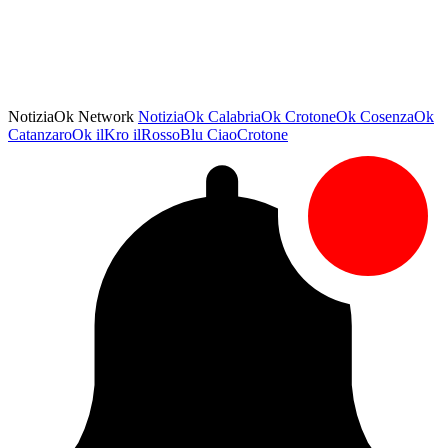
NotiziaOk Network
NotiziaOk
CalabriaOk
CrotoneOk
CosenzaOk
CatanzaroOk
ilKro
ilRossoBlu
CiaoCrotone