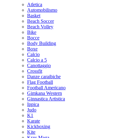
Atletica
Automobilismo
Basket
Beach Soccer
Beach Volley
Bike
Bocce
Body Building
Boxe
Calcio
Calcio a 5
Canottaggio
Crossfit
Danze caraibiche
Flag Football
Football Americano
Gimkana Western
Ginnastica Artistica
Ippica
Judo
K1
Karate
Kickboxing
Kite
Krav Maga