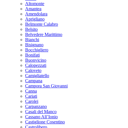
Altomonte
Amantea
Amendolara
Aprigliano
Belmonte Calabro
Belsito
Belvedere Marittimo
Bianchi
Bisignano
Bocchigliero
Bonifati
Buonvicino
Calopezzati
Caloveto
Camigliatello
Campana
Campora San Giovanni
Canna
Cariati
Carolei
Carpanzano
Casali del Manco
Cassano All’Ionio
Castiglione Cosentino
Castrolibero