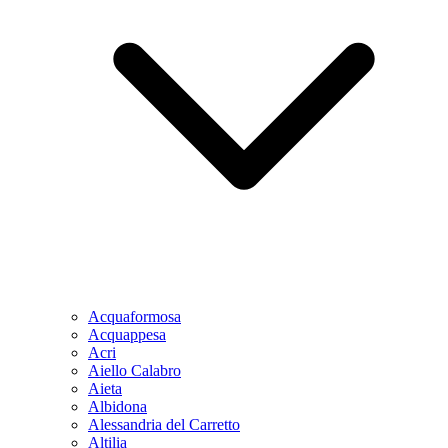
Acquaformosa
Acquappesa
Acri
Aiello Calabro
Aieta
Albidona
Alessandria del Carretto
Altilia