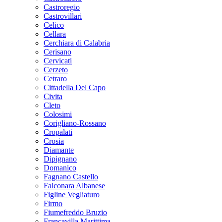
Castroregio
Castrovillari
Celico
Cellara
Cerchiara di Calabria
Cerisano
Cervicati
Cerzeto
Cetraro
Cittadella Del Capo
Civita
Cleto
Colosimi
Corigliano-Rossano
Cropalati
Crosia
Diamante
Dipignano
Domanico
Fagnano Castello
Falconara Albanese
Figline Vegliaturo
Firmo
Fiumefreddo Bruzio
Francavilla Marittima