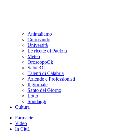
Animaliamo
Curiosando
Università
Le ricette di Patrizia
Meteo
OroscopoOk
SaluteOk
Talenti di Calabria
Aziende e Professionisti
Il giornale
Santo del Giorno
Lotto
Sondaggi
Cultura
Farmacie
Video
In Città