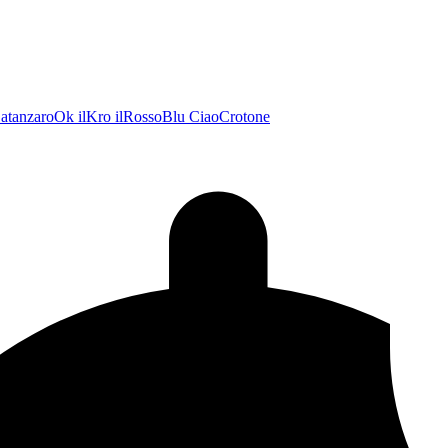
atanzaroOk
ilKro
ilRossoBlu
CiaoCrotone