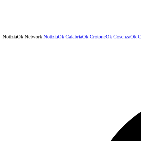
NotiziaOk Network
NotiziaOk
CalabriaOk
CrotoneOk
CosenzaOk
C