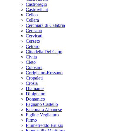
Castroregio
Castrovillari
Celico
Cellara
Cerchiara di Calabria
Cerisano
Cervicati
Cerzeto
Cetraro
Cittadella Del Capo
Civita
Cleto
Colosimi
Corigliano-Rossano
Cropalati
Crosia
Diamante
Dipignano
Domanico
Fagnano Castello
Falconara Albanese
Figline Vegliaturo
Firmo
Fiumefreddo Bruzio
Francavilla Marittima