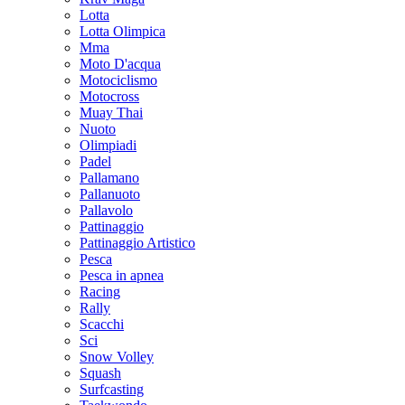
Lotta
Lotta Olimpica
Mma
Moto D'acqua
Motociclismo
Motocross
Muay Thai
Nuoto
Olimpiadi
Padel
Pallamano
Pallanuoto
Pallavolo
Pattinaggio
Pattinaggio Artistico
Pesca
Pesca in apnea
Racing
Rally
Scacchi
Sci
Snow Volley
Squash
Surfcasting