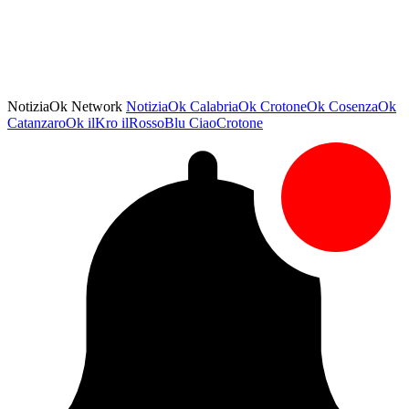
NotiziaOk Network
NotiziaOk
CalabriaOk
CrotoneOk
CosenzaOk
CatanzaroOk
ilKro
ilRossoBlu
CiaoCrotone