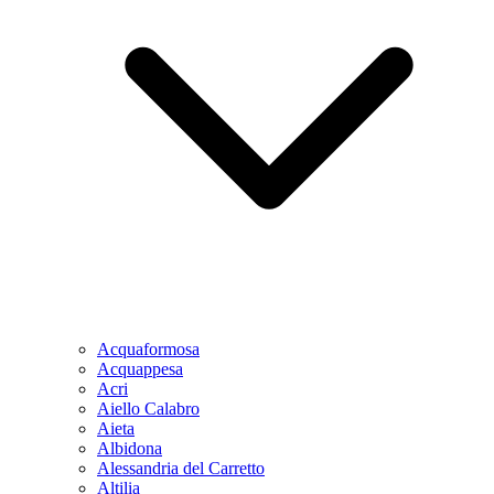
Acquaformosa
Acquappesa
Acri
Aiello Calabro
Aieta
Albidona
Alessandria del Carretto
Altilia