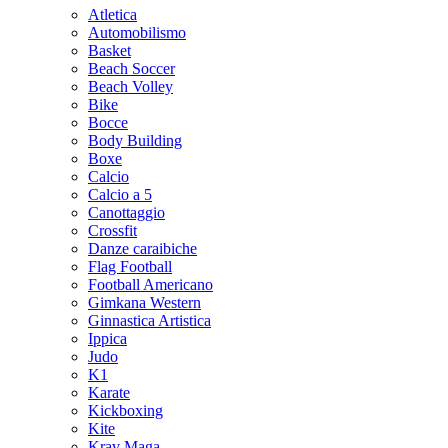
Atletica
Automobilismo
Basket
Beach Soccer
Beach Volley
Bike
Bocce
Body Building
Boxe
Calcio
Calcio a 5
Canottaggio
Crossfit
Danze caraibiche
Flag Football
Football Americano
Gimkana Western
Ginnastica Artistica
Ippica
Judo
K1
Karate
Kickboxing
Kite
Krav Maga