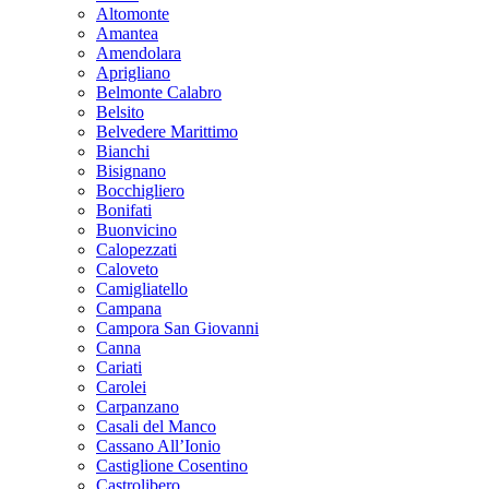
Altomonte
Amantea
Amendolara
Aprigliano
Belmonte Calabro
Belsito
Belvedere Marittimo
Bianchi
Bisignano
Bocchigliero
Bonifati
Buonvicino
Calopezzati
Caloveto
Camigliatello
Campana
Campora San Giovanni
Canna
Cariati
Carolei
Carpanzano
Casali del Manco
Cassano All’Ionio
Castiglione Cosentino
Castrolibero