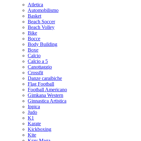
Atletica
Automobilismo
Basket
Beach Soccer
Beach Volley
Bike
Bocce
Body Building
Boxe
Calcio
Calcio a 5
Canottaggio
Crossfit
Danze caraibiche
Flag Football
Football Americano
Gimkana Western
Ginnastica Artistica
Ippica
Judo
K1
Karate
Kickboxing
Kite
Krav Maga