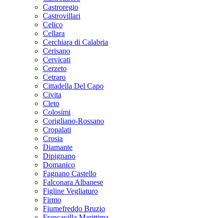
Castroregio
Castrovillari
Celico
Cellara
Cerchiara di Calabria
Cerisano
Cervicati
Cerzeto
Cetraro
Cittadella Del Capo
Civita
Cleto
Colosimi
Corigliano-Rossano
Cropalati
Crosia
Diamante
Dipignano
Domanico
Fagnano Castello
Falconara Albanese
Figline Vegliaturo
Firmo
Fiumefreddo Bruzio
Francavilla Marittima