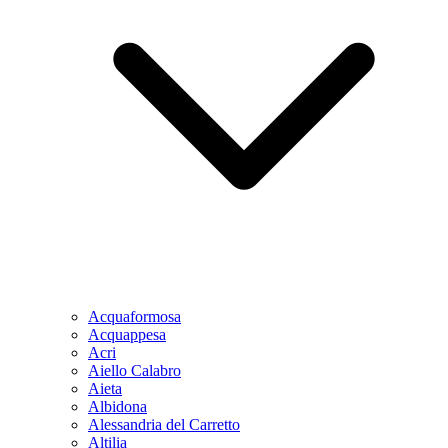
Acquaformosa
Acquappesa
Acri
Aiello Calabro
Aieta
Albidona
Alessandria del Carretto
Altilia