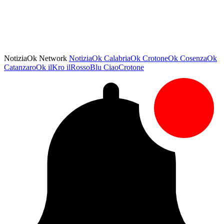
NotiziaOk Network
NotiziaOk
CalabriaOk
CrotoneOk
CosenzaOk
CatanzaroOk
ilKro
ilRossoBlu
CiaoCrotone