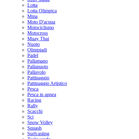
Lotta
Lotta Olimpica
Mma
Moto D'acqua
Motociclismo
Motocross
Muay Thai
Nuoto
Olimpiadi
Padel
Pallamano
Pallanuoto
Pallavolo
Pattinaggio
Pattinaggio Artistico
Pesca
Pesca in apnea
Racing
Rally
Scacchi
Sci
Snow Volley
Squash
Surfcasting