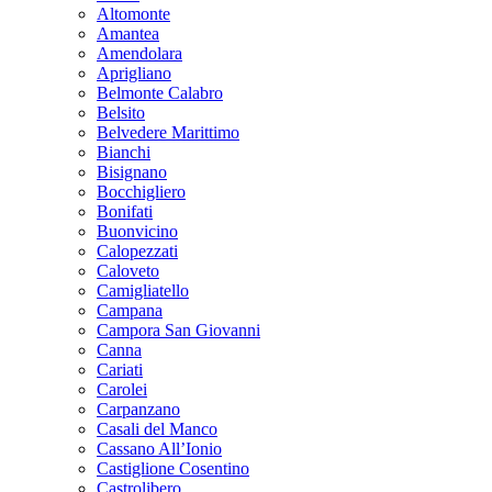
Altomonte
Amantea
Amendolara
Aprigliano
Belmonte Calabro
Belsito
Belvedere Marittimo
Bianchi
Bisignano
Bocchigliero
Bonifati
Buonvicino
Calopezzati
Caloveto
Camigliatello
Campana
Campora San Giovanni
Canna
Cariati
Carolei
Carpanzano
Casali del Manco
Cassano All’Ionio
Castiglione Cosentino
Castrolibero