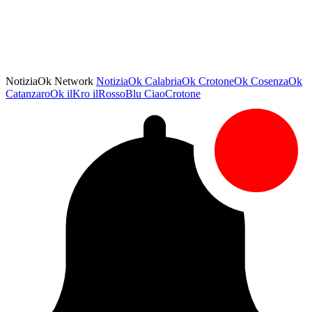
NotiziaOk Network
NotiziaOk
CalabriaOk
CrotoneOk
CosenzaOk
CatanzaroOk
ilKro
ilRossoBlu
CiaoCrotone