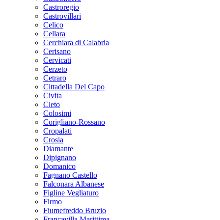
Castroregio
Castrovillari
Celico
Cellara
Cerchiara di Calabria
Cerisano
Cervicati
Cerzeto
Cetraro
Cittadella Del Capo
Civita
Cleto
Colosimi
Corigliano-Rossano
Cropalati
Crosia
Diamante
Dipignano
Domanico
Fagnano Castello
Falconara Albanese
Figline Vegliaturo
Firmo
Fiumefreddo Bruzio
Francavilla Marittima