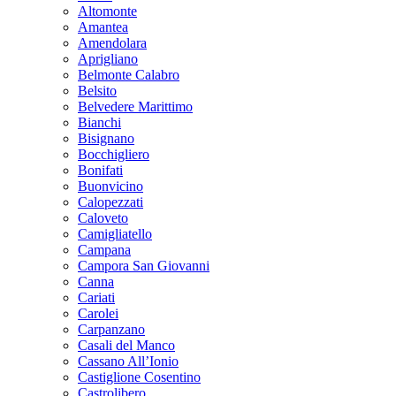
Altomonte
Amantea
Amendolara
Aprigliano
Belmonte Calabro
Belsito
Belvedere Marittimo
Bianchi
Bisignano
Bocchigliero
Bonifati
Buonvicino
Calopezzati
Caloveto
Camigliatello
Campana
Campora San Giovanni
Canna
Cariati
Carolei
Carpanzano
Casali del Manco
Cassano All’Ionio
Castiglione Cosentino
Castrolibero