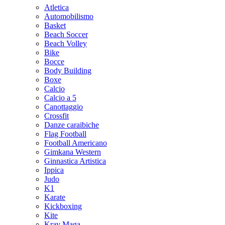
Atletica
Automobilismo
Basket
Beach Soccer
Beach Volley
Bike
Bocce
Body Building
Boxe
Calcio
Calcio a 5
Canottaggio
Crossfit
Danze caraibiche
Flag Football
Football Americano
Gimkana Western
Ginnastica Artistica
Ippica
Judo
K1
Karate
Kickboxing
Kite
Krav Maga