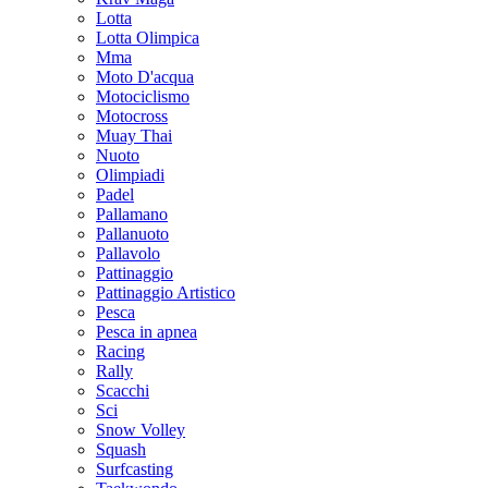
Lotta
Lotta Olimpica
Mma
Moto D'acqua
Motociclismo
Motocross
Muay Thai
Nuoto
Olimpiadi
Padel
Pallamano
Pallanuoto
Pallavolo
Pattinaggio
Pattinaggio Artistico
Pesca
Pesca in apnea
Racing
Rally
Scacchi
Sci
Snow Volley
Squash
Surfcasting