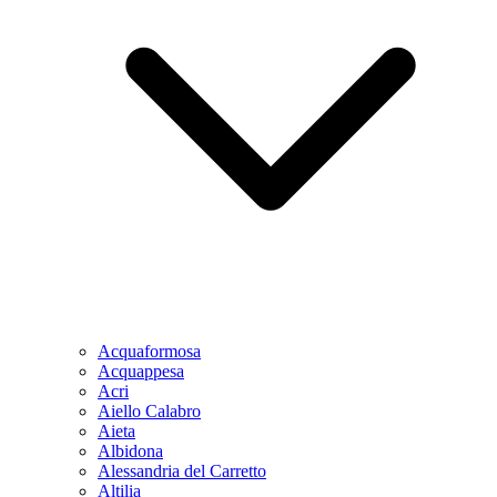
Acquaformosa
Acquappesa
Acri
Aiello Calabro
Aieta
Albidona
Alessandria del Carretto
Altilia