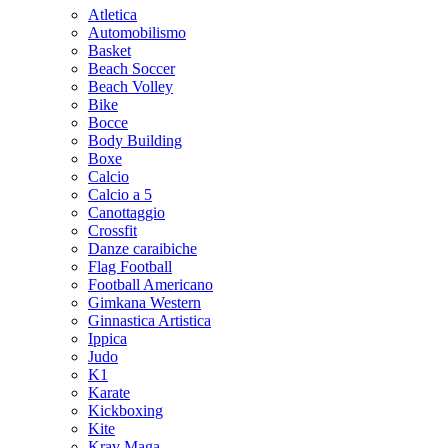
Atletica
Automobilismo
Basket
Beach Soccer
Beach Volley
Bike
Bocce
Body Building
Boxe
Calcio
Calcio a 5
Canottaggio
Crossfit
Danze caraibiche
Flag Football
Football Americano
Gimkana Western
Ginnastica Artistica
Ippica
Judo
K1
Karate
Kickboxing
Kite
Krav Maga