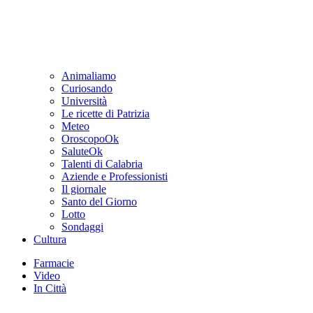
Animaliamo
Curiosando
Università
Le ricette di Patrizia
Meteo
OroscopoOk
SaluteOk
Talenti di Calabria
Aziende e Professionisti
Il giornale
Santo del Giorno
Lotto
Sondaggi
Cultura
Farmacie
Video
In Città