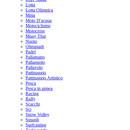
Lotta
Lotta Olimpica
Mma
Moto D'acqua
Motociclismo
Motocross
Muay Thai
Nuoto
Olimpiadi
Padel
Pallamano
Pallanuoto
Pallavolo
Pattinaggio
Pattinaggio Artistico
Pesca
Pesca in apnea
Racing
Rally
Scacchi
Sci
Snow Volley
Squash
Surfcasting