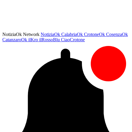
NotiziaOk Network
NotiziaOk
CalabriaOk
CrotoneOk
CosenzaOk
CatanzaroOk
ilKro
ilRossoBlu
CiaoCrotone