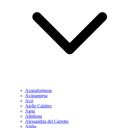
Acquaformosa
Acquappesa
Acri
Aiello Calabro
Aieta
Albidona
Alessandria del Carretto
Altilia