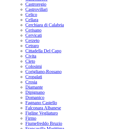
Castroregio
Castrovillari
Celico
Cellara
Cerchiara di Calabria
Cerisano
Cervicati
Cerzeto
Cetraro
Cittadella Del Capo
Civita
Cleto
Colosimi
Corigliano-Rossano
Cropalati
Crosia
Diamante
Dipignano
Domanico
Fagnano Castello
Falconara Albanese
Figline Vegliaturo
Firmo
Fiumefreddo Bruzio
Francavilla Marittima