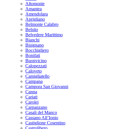
Altomonte
Amantea
Amendolara
Aprigliano
Belmonte Calabro
Belsito
Belvedere Marittimo
Bianchi
Bisignano
Bocchigliero
Bonifati
Buonvicino
Calopezzati
Caloveto
Camigliatello
Campana
Campora San Giovanni
Canna
Cariati
Carolei
Carpanzano
Casali del Manco
Cassano All’Ionio
Castiglione Cosentino
Castrolibero