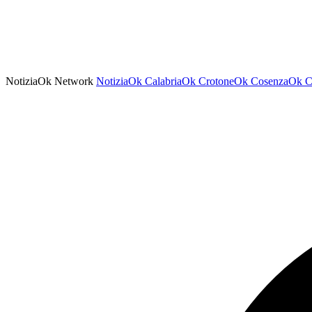
NotiziaOk Network
NotiziaOk
CalabriaOk
CrotoneOk
CosenzaOk
C