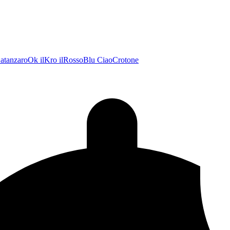
atanzaroOk
ilKro
ilRossoBlu
CiaoCrotone