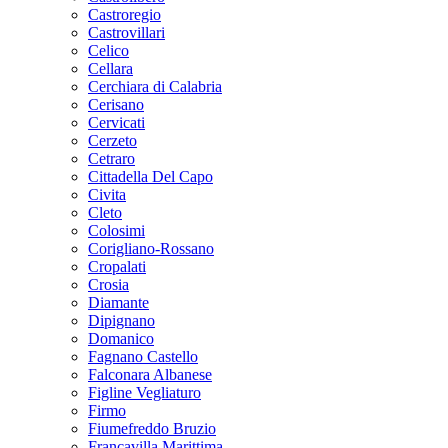
Castroregio
Castrovillari
Celico
Cellara
Cerchiara di Calabria
Cerisano
Cervicati
Cerzeto
Cetraro
Cittadella Del Capo
Civita
Cleto
Colosimi
Corigliano-Rossano
Cropalati
Crosia
Diamante
Dipignano
Domanico
Fagnano Castello
Falconara Albanese
Figline Vegliaturo
Firmo
Fiumefreddo Bruzio
Francavilla Marittima