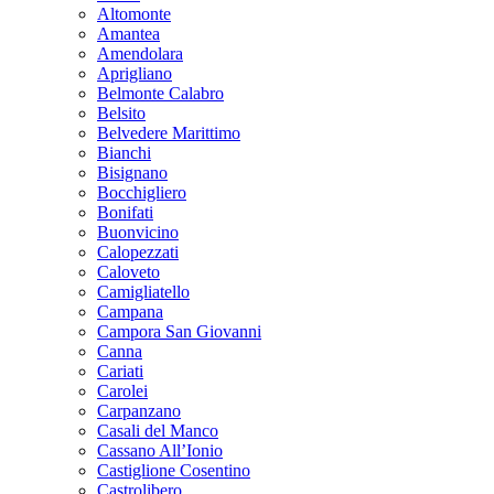
Altomonte
Amantea
Amendolara
Aprigliano
Belmonte Calabro
Belsito
Belvedere Marittimo
Bianchi
Bisignano
Bocchigliero
Bonifati
Buonvicino
Calopezzati
Caloveto
Camigliatello
Campana
Campora San Giovanni
Canna
Cariati
Carolei
Carpanzano
Casali del Manco
Cassano All’Ionio
Castiglione Cosentino
Castrolibero