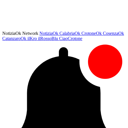
NotiziaOk Network
NotiziaOk
CalabriaOk
CrotoneOk
CosenzaOk
CatanzaroOk
ilKro
ilRossoBlu
CiaoCrotone