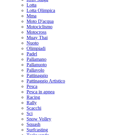
Lotta
Lotta Olimpica
Mma
Moto D'acqua
Motociclismo
Motocross
Muay Thai
Nuoto
Olimpiadi
Padel
Pallamano
Pallanuoto
Pallavolo
Pattinaggio
Pattinaggio Artistico
Pesca
Pesca in apnea
Racing
Rally
Scacchi
Sci
Snow Volley
Squash
Surfcasting