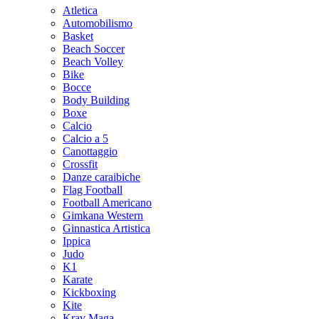
Atletica
Automobilismo
Basket
Beach Soccer
Beach Volley
Bike
Bocce
Body Building
Boxe
Calcio
Calcio a 5
Canottaggio
Crossfit
Danze caraibiche
Flag Football
Football Americano
Gimkana Western
Ginnastica Artistica
Ippica
Judo
K1
Karate
Kickboxing
Kite
Krav Maga