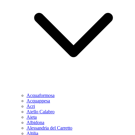
Acquaformosa
Acquappesa
Acri
Aiello Calabro
Aieta
Albidona
Alessandria del Carretto
Altilia