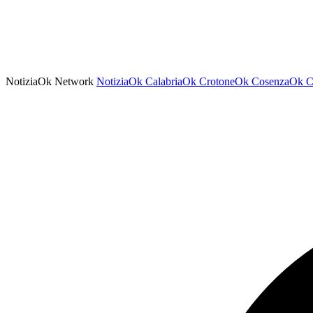
NotiziaOk Network
NotiziaOk
CalabriaOk
CrotoneOk
CosenzaOk
C