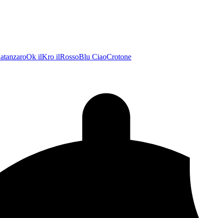
atanzaroOk
ilKro
ilRossoBlu
CiaoCrotone