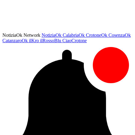
NotiziaOk Network
NotiziaOk
CalabriaOk
CrotoneOk
CosenzaOk
CatanzaroOk
ilKro
ilRossoBlu
CiaoCrotone