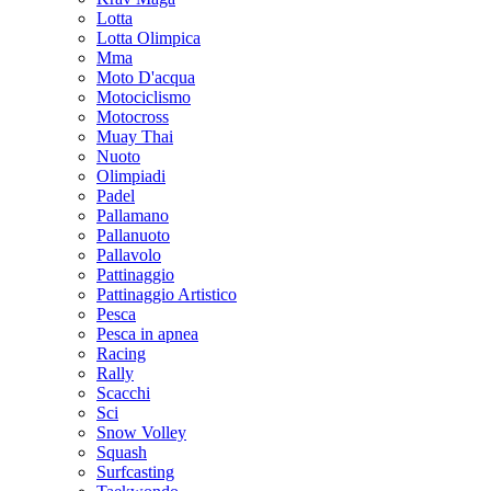
Lotta
Lotta Olimpica
Mma
Moto D'acqua
Motociclismo
Motocross
Muay Thai
Nuoto
Olimpiadi
Padel
Pallamano
Pallanuoto
Pallavolo
Pattinaggio
Pattinaggio Artistico
Pesca
Pesca in apnea
Racing
Rally
Scacchi
Sci
Snow Volley
Squash
Surfcasting