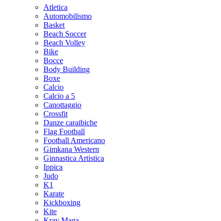
Atletica
Automobilismo
Basket
Beach Soccer
Beach Volley
Bike
Bocce
Body Building
Boxe
Calcio
Calcio a 5
Canottaggio
Crossfit
Danze caraibiche
Flag Football
Football Americano
Gimkana Western
Ginnastica Artistica
Ippica
Judo
K1
Karate
Kickboxing
Kite
Krav Maga