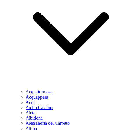
Acquaformosa
Acquappesa
Acri
Aiello Calabro
Aieta
Albidona
Alessandria del Carretto
Altilia