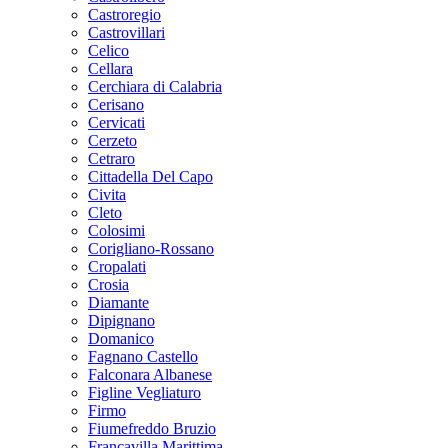
Castroregio
Castrovillari
Celico
Cellara
Cerchiara di Calabria
Cerisano
Cervicati
Cerzeto
Cetraro
Cittadella Del Capo
Civita
Cleto
Colosimi
Corigliano-Rossano
Cropalati
Crosia
Diamante
Dipignano
Domanico
Fagnano Castello
Falconara Albanese
Figline Vegliaturo
Firmo
Fiumefreddo Bruzio
Francavilla Marittima