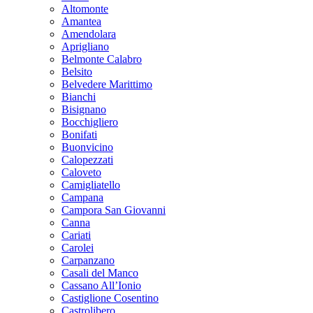
Altomonte
Amantea
Amendolara
Aprigliano
Belmonte Calabro
Belsito
Belvedere Marittimo
Bianchi
Bisignano
Bocchigliero
Bonifati
Buonvicino
Calopezzati
Caloveto
Camigliatello
Campana
Campora San Giovanni
Canna
Cariati
Carolei
Carpanzano
Casali del Manco
Cassano All’Ionio
Castiglione Cosentino
Castrolibero