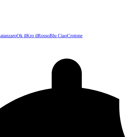
atanzaroOk
ilKro
ilRossoBlu
CiaoCrotone