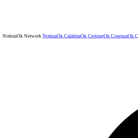
NotiziaOk Network
NotiziaOk
CalabriaOk
CrotoneOk
CosenzaOk
C