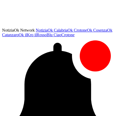
NotiziaOk Network
NotiziaOk
CalabriaOk
CrotoneOk
CosenzaOk
CatanzaroOk
ilKro
ilRossoBlu
CiaoCrotone