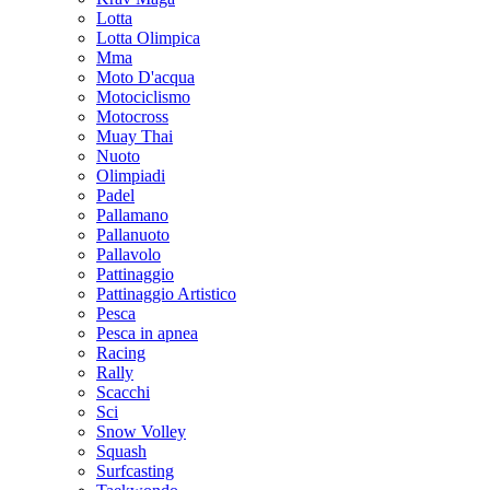
Lotta
Lotta Olimpica
Mma
Moto D'acqua
Motociclismo
Motocross
Muay Thai
Nuoto
Olimpiadi
Padel
Pallamano
Pallanuoto
Pallavolo
Pattinaggio
Pattinaggio Artistico
Pesca
Pesca in apnea
Racing
Rally
Scacchi
Sci
Snow Volley
Squash
Surfcasting