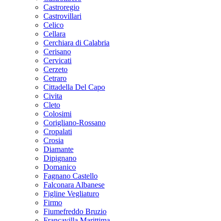
Castroregio
Castrovillari
Celico
Cellara
Cerchiara di Calabria
Cerisano
Cervicati
Cerzeto
Cetraro
Cittadella Del Capo
Civita
Cleto
Colosimi
Corigliano-Rossano
Cropalati
Crosia
Diamante
Dipignano
Domanico
Fagnano Castello
Falconara Albanese
Figline Vegliaturo
Firmo
Fiumefreddo Bruzio
Francavilla Marittima