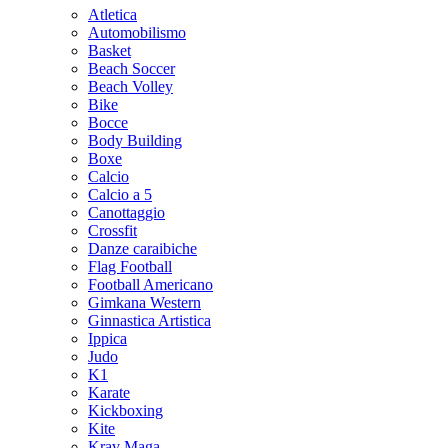
Atletica
Automobilismo
Basket
Beach Soccer
Beach Volley
Bike
Bocce
Body Building
Boxe
Calcio
Calcio a 5
Canottaggio
Crossfit
Danze caraibiche
Flag Football
Football Americano
Gimkana Western
Ginnastica Artistica
Ippica
Judo
K1
Karate
Kickboxing
Kite
Krav Maga