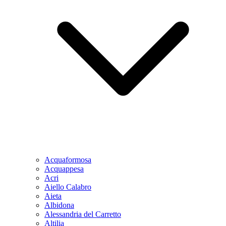
Acquaformosa
Acquappesa
Acri
Aiello Calabro
Aieta
Albidona
Alessandria del Carretto
Altilia