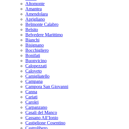
Altomonte
Amantea
Amendolara
Aprigliano
Belmonte Calabro
Belsito
Belvedere Marittimo
Bianchi
Bisignano
Bocchigliero
Bonifati
Buonvicino
Calopezzati
Caloveto
Camigliatello
Campana
Campora San Giovanni
Canna
Cariati
Carolei
Carpanzano
Casali del Manco
Cassano All’Ionio
Castiglione Cosentino
Castrolibero