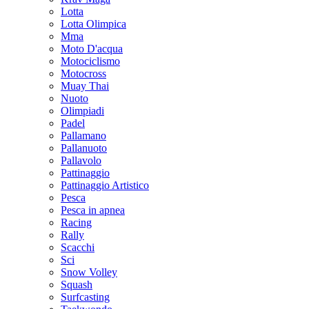
Lotta
Lotta Olimpica
Mma
Moto D'acqua
Motociclismo
Motocross
Muay Thai
Nuoto
Olimpiadi
Padel
Pallamano
Pallanuoto
Pallavolo
Pattinaggio
Pattinaggio Artistico
Pesca
Pesca in apnea
Racing
Rally
Scacchi
Sci
Snow Volley
Squash
Surfcasting