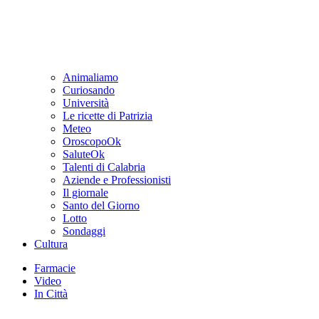
Animaliamo
Curiosando
Università
Le ricette di Patrizia
Meteo
OroscopoOk
SaluteOk
Talenti di Calabria
Aziende e Professionisti
Il giornale
Santo del Giorno
Lotto
Sondaggi
Cultura
Farmacie
Video
In Città