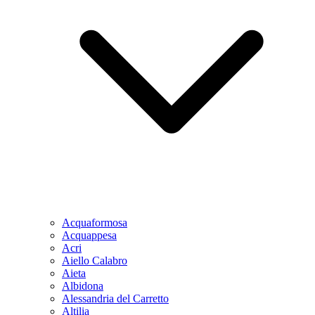
Acquaformosa
Acquappesa
Acri
Aiello Calabro
Aieta
Albidona
Alessandria del Carretto
Altilia