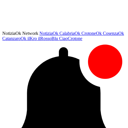
NotiziaOk Network
NotiziaOk
CalabriaOk
CrotoneOk
CosenzaOk
CatanzaroOk
ilKro
ilRossoBlu
CiaoCrotone