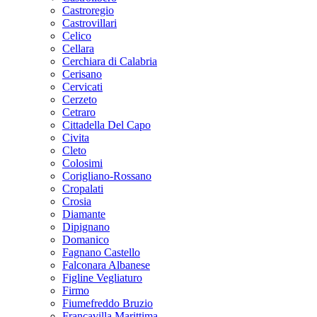
Castroregio
Castrovillari
Celico
Cellara
Cerchiara di Calabria
Cerisano
Cervicati
Cerzeto
Cetraro
Cittadella Del Capo
Civita
Cleto
Colosimi
Corigliano-Rossano
Cropalati
Crosia
Diamante
Dipignano
Domanico
Fagnano Castello
Falconara Albanese
Figline Vegliaturo
Firmo
Fiumefreddo Bruzio
Francavilla Marittima