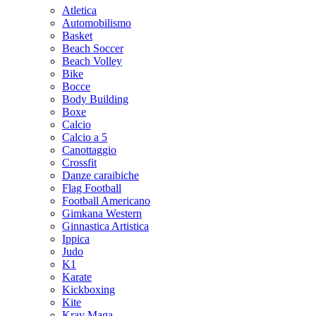
Atletica
Automobilismo
Basket
Beach Soccer
Beach Volley
Bike
Bocce
Body Building
Boxe
Calcio
Calcio a 5
Canottaggio
Crossfit
Danze caraibiche
Flag Football
Football Americano
Gimkana Western
Ginnastica Artistica
Ippica
Judo
K1
Karate
Kickboxing
Kite
Krav Maga