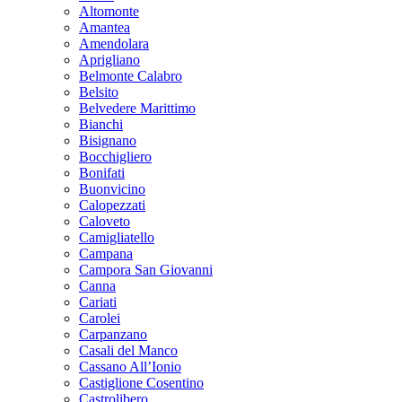
Altomonte
Amantea
Amendolara
Aprigliano
Belmonte Calabro
Belsito
Belvedere Marittimo
Bianchi
Bisignano
Bocchigliero
Bonifati
Buonvicino
Calopezzati
Caloveto
Camigliatello
Campana
Campora San Giovanni
Canna
Cariati
Carolei
Carpanzano
Casali del Manco
Cassano All’Ionio
Castiglione Cosentino
Castrolibero