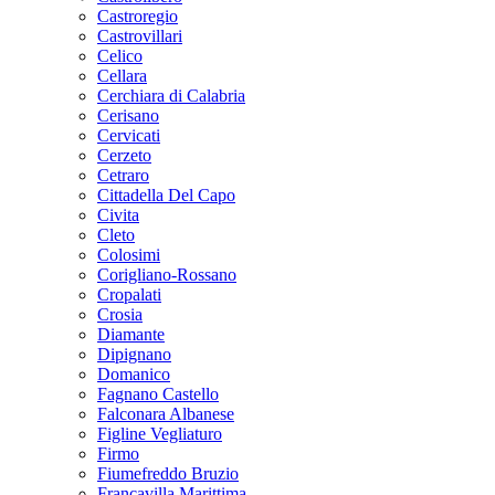
Castroregio
Castrovillari
Celico
Cellara
Cerchiara di Calabria
Cerisano
Cervicati
Cerzeto
Cetraro
Cittadella Del Capo
Civita
Cleto
Colosimi
Corigliano-Rossano
Cropalati
Crosia
Diamante
Dipignano
Domanico
Fagnano Castello
Falconara Albanese
Figline Vegliaturo
Firmo
Fiumefreddo Bruzio
Francavilla Marittima