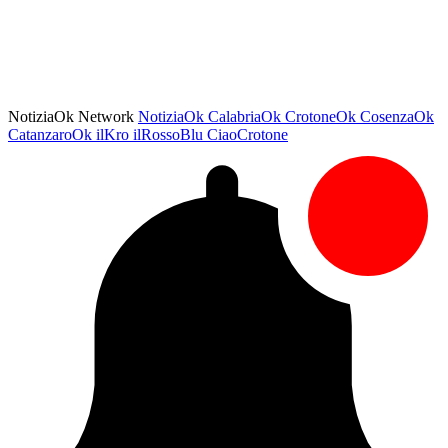
NotiziaOk Network
NotiziaOk
CalabriaOk
CrotoneOk
CosenzaOk
CatanzaroOk
ilKro
ilRossoBlu
CiaoCrotone