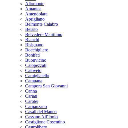
Altomonte
Amantea
Amendolara
Aprigliano
Belmonte Calabro
Belsito
Belvedere Marittimo
Bianchi
Bisignano
Bocchigliero
Bonifati
Buonvicino
Calopezzati
Caloveto
Camigliatello
Campana
Campora San Giovanni
Canna
Cariati
Carolei
Carpanzano
Casali del Manco
Cassano All’Ionio
Castiglione Cosentino
Castrolibero