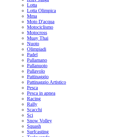
Lotta
Lotta Olimpica
Mma
Moto D'acqua
Motociclismo
Motocross
Muay Thai
Nuoto
Olimpiadi
Padel
Pallamano
Pallanuoto
Pallavolo
Pattinaggio
Pattinaggio Artistico
Pesca
Pesca in apnea
Racing
Rally
Scacchi
Sci
Snow Volley
Squash
Surfcasting