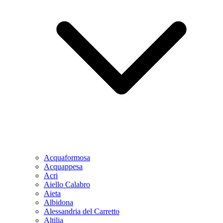
Acquaformosa
Acquappesa
Acri
Aiello Calabro
Aieta
Albidona
Alessandria del Carretto
Altilia