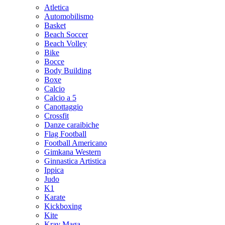
Atletica
Automobilismo
Basket
Beach Soccer
Beach Volley
Bike
Bocce
Body Building
Boxe
Calcio
Calcio a 5
Canottaggio
Crossfit
Danze caraibiche
Flag Football
Football Americano
Gimkana Western
Ginnastica Artistica
Ippica
Judo
K1
Karate
Kickboxing
Kite
Krav Maga