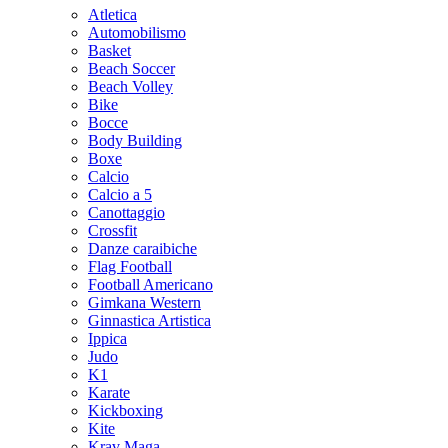
Atletica
Automobilismo
Basket
Beach Soccer
Beach Volley
Bike
Bocce
Body Building
Boxe
Calcio
Calcio a 5
Canottaggio
Crossfit
Danze caraibiche
Flag Football
Football Americano
Gimkana Western
Ginnastica Artistica
Ippica
Judo
K1
Karate
Kickboxing
Kite
Krav Maga