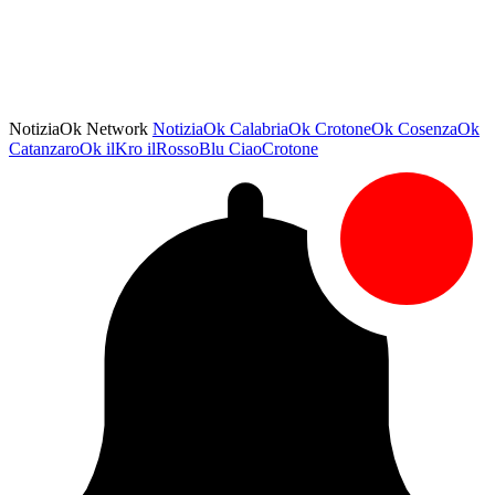
NotiziaOk Network
NotiziaOk
CalabriaOk
CrotoneOk
CosenzaOk
CatanzaroOk
ilKro
ilRossoBlu
CiaoCrotone