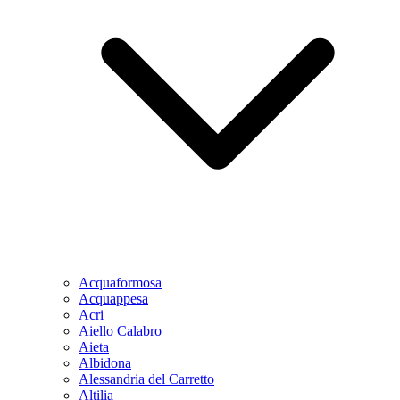
Acquaformosa
Acquappesa
Acri
Aiello Calabro
Aieta
Albidona
Alessandria del Carretto
Altilia