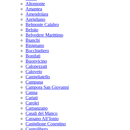
Altomonte
Amantea
Amendolara
Aprigliano
Belmonte Calabro
Belsito
Belvedere Marittimo
Bianchi
Bisignano
Bocchigliero
Bonifati
Buonvicino
Calopezzati
Caloveto
Camigliatello
Campana
Campora San Giovanni
Canna
Cariati
Carolei
Carpanzano
Casali del Manco
Cassano All’Ionio
Castiglione Cosentino
Castrolibero