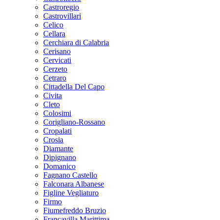
Castroregio
Castrovillari
Celico
Cellara
Cerchiara di Calabria
Cerisano
Cervicati
Cerzeto
Cetraro
Cittadella Del Capo
Civita
Cleto
Colosimi
Corigliano-Rossano
Cropalati
Crosia
Diamante
Dipignano
Domanico
Fagnano Castello
Falconara Albanese
Figline Vegliaturo
Firmo
Fiumefreddo Bruzio
Francavilla Marittima