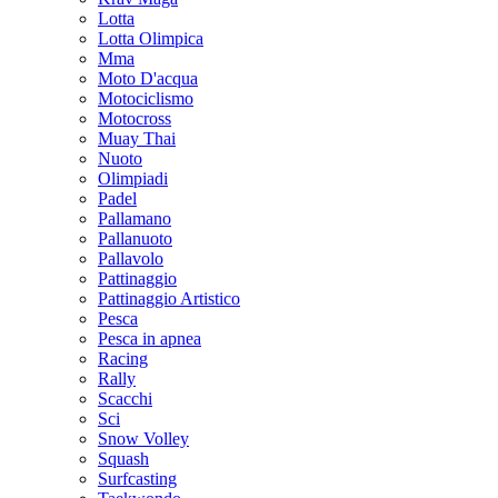
Lotta
Lotta Olimpica
Mma
Moto D'acqua
Motociclismo
Motocross
Muay Thai
Nuoto
Olimpiadi
Padel
Pallamano
Pallanuoto
Pallavolo
Pattinaggio
Pattinaggio Artistico
Pesca
Pesca in apnea
Racing
Rally
Scacchi
Sci
Snow Volley
Squash
Surfcasting