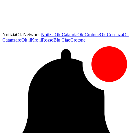
NotiziaOk Network
NotiziaOk
CalabriaOk
CrotoneOk
CosenzaOk
CatanzaroOk
ilKro
ilRossoBlu
CiaoCrotone