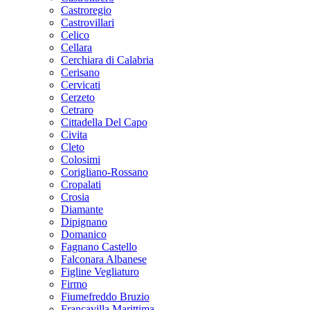
Castroregio
Castrovillari
Celico
Cellara
Cerchiara di Calabria
Cerisano
Cervicati
Cerzeto
Cetraro
Cittadella Del Capo
Civita
Cleto
Colosimi
Corigliano-Rossano
Cropalati
Crosia
Diamante
Dipignano
Domanico
Fagnano Castello
Falconara Albanese
Figline Vegliaturo
Firmo
Fiumefreddo Bruzio
Francavilla Marittima