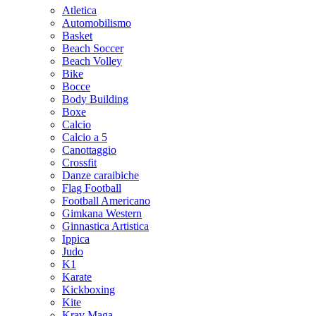
Atletica
Automobilismo
Basket
Beach Soccer
Beach Volley
Bike
Bocce
Body Building
Boxe
Calcio
Calcio a 5
Canottaggio
Crossfit
Danze caraibiche
Flag Football
Football Americano
Gimkana Western
Ginnastica Artistica
Ippica
Judo
K1
Karate
Kickboxing
Kite
Krav Maga