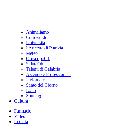
Animaliamo
Curiosando
Università
Le ricette di Patrizia
Meteo
OroscopoOk
SaluteOk
Talenti di Calabria
Aziende e Professionisti
Il giornale
Santo del Giorno
Lotto
Sondaggi
Cultura
Farmacie
Video
In Città