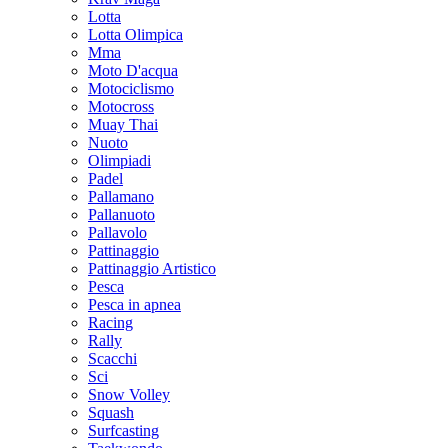
Lotta
Lotta Olimpica
Mma
Moto D'acqua
Motociclismo
Motocross
Muay Thai
Nuoto
Olimpiadi
Padel
Pallamano
Pallanuoto
Pallavolo
Pattinaggio
Pattinaggio Artistico
Pesca
Pesca in apnea
Racing
Rally
Scacchi
Sci
Snow Volley
Squash
Surfcasting