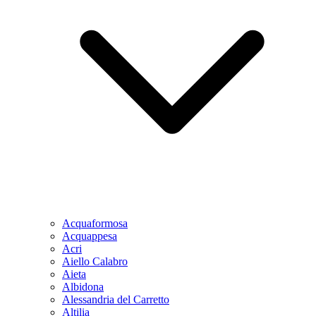
Acquaformosa
Acquappesa
Acri
Aiello Calabro
Aieta
Albidona
Alessandria del Carretto
Altilia