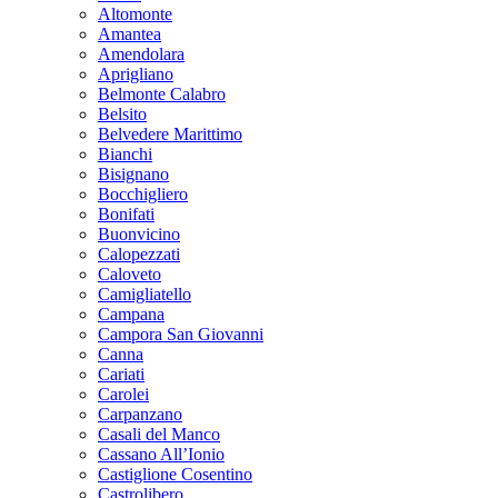
Altomonte
Amantea
Amendolara
Aprigliano
Belmonte Calabro
Belsito
Belvedere Marittimo
Bianchi
Bisignano
Bocchigliero
Bonifati
Buonvicino
Calopezzati
Caloveto
Camigliatello
Campana
Campora San Giovanni
Canna
Cariati
Carolei
Carpanzano
Casali del Manco
Cassano All’Ionio
Castiglione Cosentino
Castrolibero