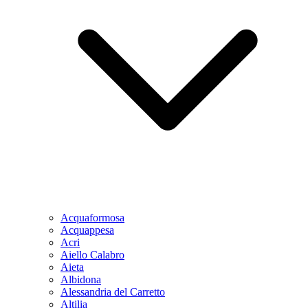
Acquaformosa
Acquappesa
Acri
Aiello Calabro
Aieta
Albidona
Alessandria del Carretto
Altilia