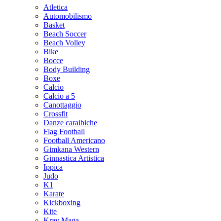
Atletica
Automobilismo
Basket
Beach Soccer
Beach Volley
Bike
Bocce
Body Building
Boxe
Calcio
Calcio a 5
Canottaggio
Crossfit
Danze caraibiche
Flag Football
Football Americano
Gimkana Western
Ginnastica Artistica
Ippica
Judo
K1
Karate
Kickboxing
Kite
Krav Maga