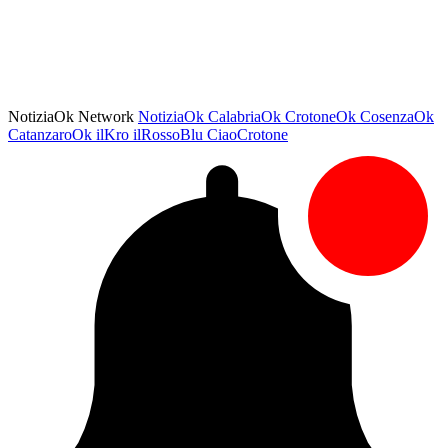
NotiziaOk Network
NotiziaOk
CalabriaOk
CrotoneOk
CosenzaOk
CatanzaroOk
ilKro
ilRossoBlu
CiaoCrotone