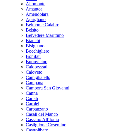
Altomonte
Amantea
Amendolara
Aprigliano
Belmonte Calabro
Belsito
Belvedere Marittimo
Bianchi
Bisignano
Bocchigliero
Bonifati
Buonvicino
Calopezzati
Caloveto
Camigliatello
Campana
Campora San Giovanni
Canna
Cariati
Carolei
Carpanzano
Casali del Manco
Cassano All’Ionio
Castiglione Cosentino
Castrolibero