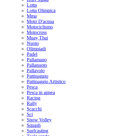
Lotta
Lotta Olimpica
Mma
Moto D'acqua
Motociclismo
Motocross
Muay Thai
Nuoto
Olimpiadi
Padel
Pallamano
Pallanuoto
Pallavolo
Pattinaggio
Pattinaggio Artistico
Pesca
Pesca in apnea
Racing
Rally
Scacchi
Sci
Snow Volley
Squash
Surfcasting