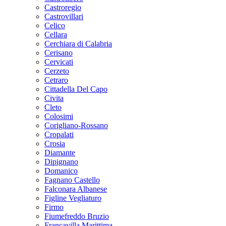
Castroregio
Castrovillari
Celico
Cellara
Cerchiara di Calabria
Cerisano
Cervicati
Cerzeto
Cetraro
Cittadella Del Capo
Civita
Cleto
Colosimi
Corigliano-Rossano
Cropalati
Crosia
Diamante
Dipignano
Domanico
Fagnano Castello
Falconara Albanese
Figline Vegliaturo
Firmo
Fiumefreddo Bruzio
Francavilla Marittima