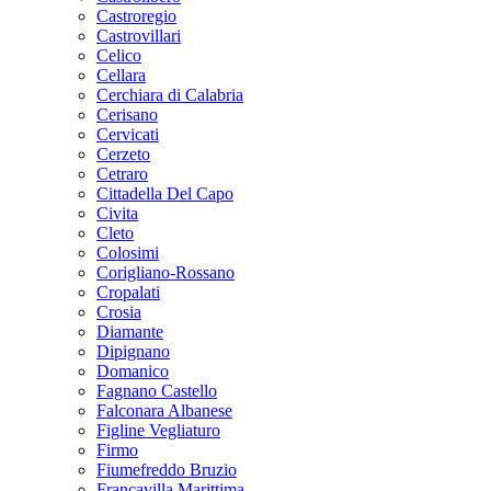
Castroregio
Castrovillari
Celico
Cellara
Cerchiara di Calabria
Cerisano
Cervicati
Cerzeto
Cetraro
Cittadella Del Capo
Civita
Cleto
Colosimi
Corigliano-Rossano
Cropalati
Crosia
Diamante
Dipignano
Domanico
Fagnano Castello
Falconara Albanese
Figline Vegliaturo
Firmo
Fiumefreddo Bruzio
Francavilla Marittima