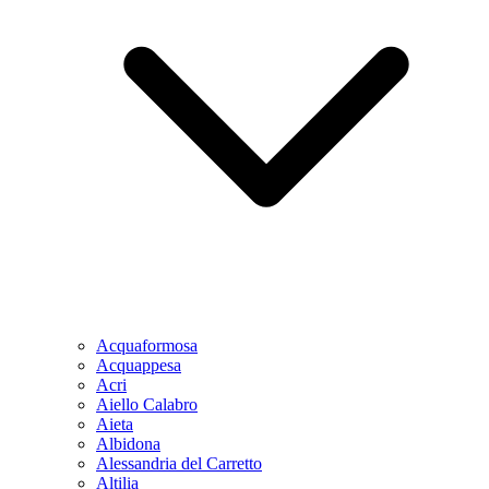
Acquaformosa
Acquappesa
Acri
Aiello Calabro
Aieta
Albidona
Alessandria del Carretto
Altilia