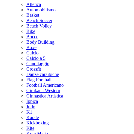
Atletica
Automobilismo
Basket
Beach Soccer
Beach Volley
Bike
Bocce
Body Building
Boxe
Calcio
Calcio a 5
Canottaggio
Crossfit
Danze caraibiche
Flag Football
Football Americano
Gimkana Western
Ginnastica Artistica
Ippica
Judo
K1
Karate
Kickboxing
Kite
Krav Maga