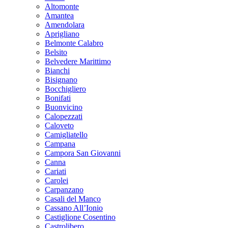
Altomonte
Amantea
Amendolara
Aprigliano
Belmonte Calabro
Belsito
Belvedere Marittimo
Bianchi
Bisignano
Bocchigliero
Bonifati
Buonvicino
Calopezzati
Caloveto
Camigliatello
Campana
Campora San Giovanni
Canna
Cariati
Carolei
Carpanzano
Casali del Manco
Cassano All’Ionio
Castiglione Cosentino
Castrolibero