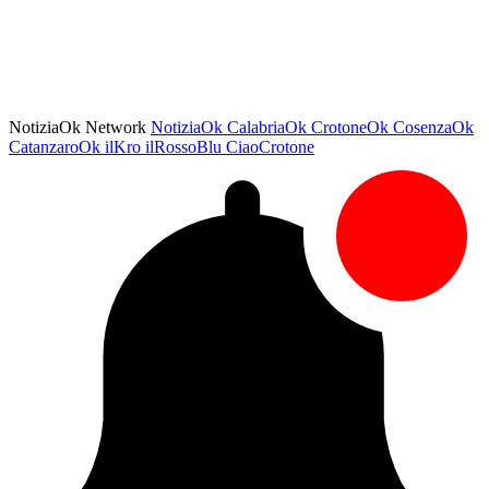
NotiziaOk Network
NotiziaOk
CalabriaOk
CrotoneOk
CosenzaOk
CatanzaroOk
ilKro
ilRossoBlu
CiaoCrotone