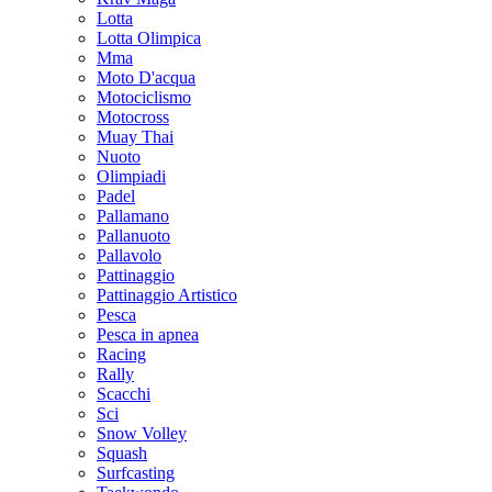
Lotta
Lotta Olimpica
Mma
Moto D'acqua
Motociclismo
Motocross
Muay Thai
Nuoto
Olimpiadi
Padel
Pallamano
Pallanuoto
Pallavolo
Pattinaggio
Pattinaggio Artistico
Pesca
Pesca in apnea
Racing
Rally
Scacchi
Sci
Snow Volley
Squash
Surfcasting