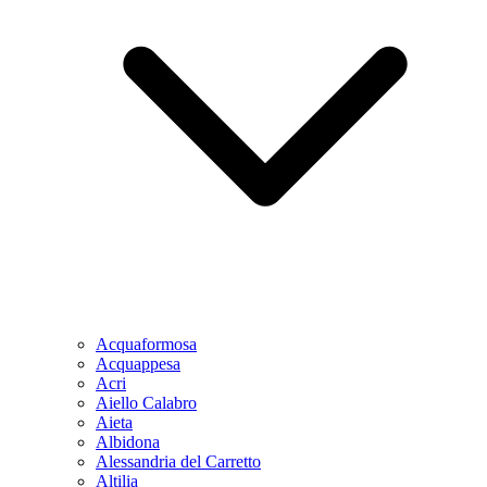
Acquaformosa
Acquappesa
Acri
Aiello Calabro
Aieta
Albidona
Alessandria del Carretto
Altilia