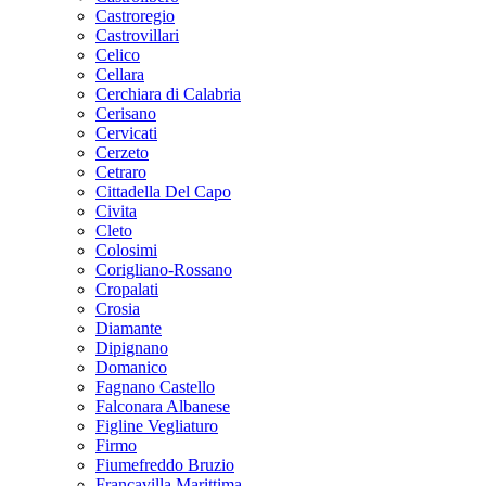
Castroregio
Castrovillari
Celico
Cellara
Cerchiara di Calabria
Cerisano
Cervicati
Cerzeto
Cetraro
Cittadella Del Capo
Civita
Cleto
Colosimi
Corigliano-Rossano
Cropalati
Crosia
Diamante
Dipignano
Domanico
Fagnano Castello
Falconara Albanese
Figline Vegliaturo
Firmo
Fiumefreddo Bruzio
Francavilla Marittima