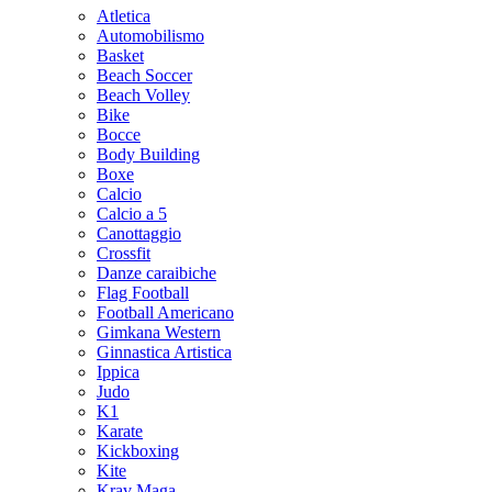
Atletica
Automobilismo
Basket
Beach Soccer
Beach Volley
Bike
Bocce
Body Building
Boxe
Calcio
Calcio a 5
Canottaggio
Crossfit
Danze caraibiche
Flag Football
Football Americano
Gimkana Western
Ginnastica Artistica
Ippica
Judo
K1
Karate
Kickboxing
Kite
Krav Maga