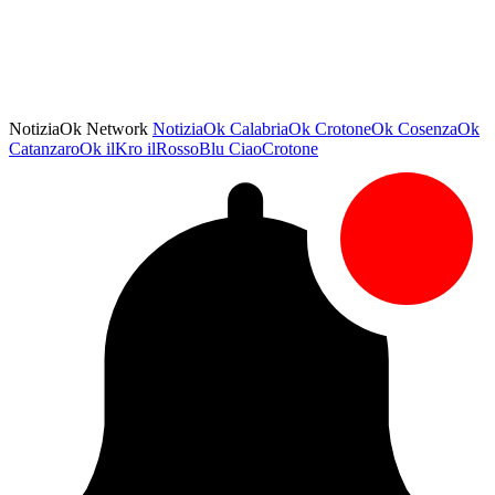
NotiziaOk Network
NotiziaOk
CalabriaOk
CrotoneOk
CosenzaOk
CatanzaroOk
ilKro
ilRossoBlu
CiaoCrotone