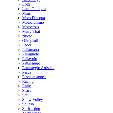
Lotta
Lotta Olimpica
Mma
Moto D'acqua
Motociclismo
Motocross
Muay Thai
Nuoto
Olimpiadi
Padel
Pallamano
Pallanuoto
Pallavolo
Pattinaggio
Pattinaggio Artistico
Pesca
Pesca in apnea
Racing
Rally
Scacchi
Sci
Snow Volley
Squash
Surfcasting