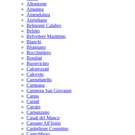
Altomonte
Amantea
Amendolara
Aprigliano
Belmonte Calabro
Belsito
Belvedere Marittimo
Bianchi
Bisignano
Bocchigliero
Bonifati
Buonvicino
Calopezzati
Caloveto
Camigliatello
Campana
Campora San Giovanni
Canna
Cariati
Carolei
Carpanzano
Casali del Manco
Cassano All’Ionio
Castiglione Cosentino
Castrolibero