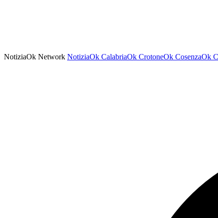
NotiziaOk Network
NotiziaOk
CalabriaOk
CrotoneOk
CosenzaOk
C