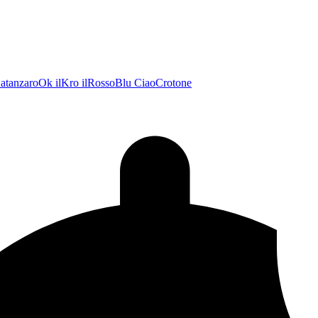
atanzaroOk
ilKro
ilRossoBlu
CiaoCrotone