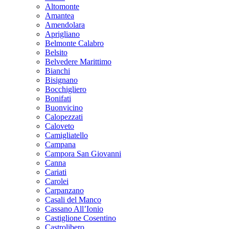
Altomonte
Amantea
Amendolara
Aprigliano
Belmonte Calabro
Belsito
Belvedere Marittimo
Bianchi
Bisignano
Bocchigliero
Bonifati
Buonvicino
Calopezzati
Caloveto
Camigliatello
Campana
Campora San Giovanni
Canna
Cariati
Carolei
Carpanzano
Casali del Manco
Cassano All’Ionio
Castiglione Cosentino
Castrolibero