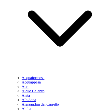
Acquaformosa
Acquappesa
Acri
Aiello Calabro
Aieta
Albidona
Alessandria del Carretto
Altilia