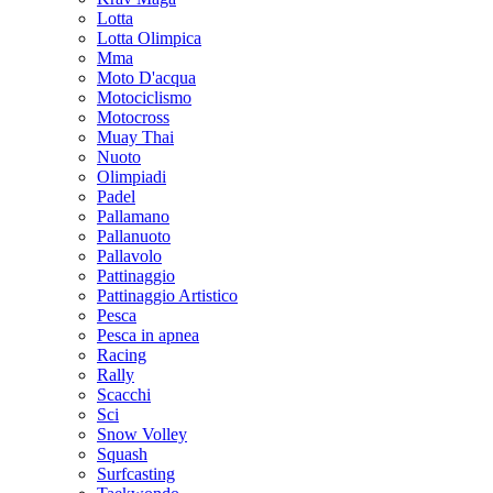
Lotta
Lotta Olimpica
Mma
Moto D'acqua
Motociclismo
Motocross
Muay Thai
Nuoto
Olimpiadi
Padel
Pallamano
Pallanuoto
Pallavolo
Pattinaggio
Pattinaggio Artistico
Pesca
Pesca in apnea
Racing
Rally
Scacchi
Sci
Snow Volley
Squash
Surfcasting