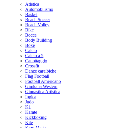
Atletica
Automobilismo
Basket
Beach Soccer
Beach Volley
Bike
Bocce
Body Building
Boxe
Calcio
Calcio a 5
Canottaggio
Crossfit
Danze caraibiche
Flag Football
Football Americano
Gimkana Western
Ginnastica Artistica
Ippica
Judo
K1
Karate
Kickboxing
Kite
Krav Maga