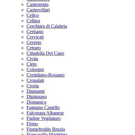
Castroregio
Castrovillari
Celico
Cellara
Cerchiara di Calabria
Cerisano
Cervicati
Cerzeto
Cetraro
Cittadella Del Capo
Civita
Cleto
Colosimi
Corigliano-Rossano
Cropalati
Crosia
Diamante
Dipignano
Domanico
Fagnano Castello
Falconara Albanese
Figline Vegliaturo
Firmo
Fiumefreddo Bruzio
Francavilla Marittima