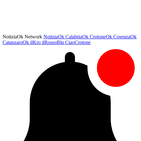
NotiziaOk Network
NotiziaOk
CalabriaOk
CrotoneOk
CosenzaOk
CatanzaroOk
ilKro
ilRossoBlu
CiaoCrotone