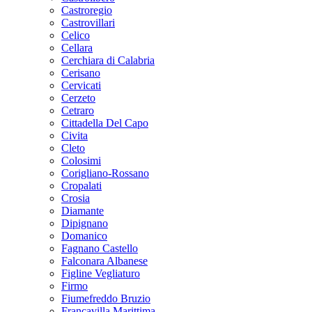
Castroregio
Castrovillari
Celico
Cellara
Cerchiara di Calabria
Cerisano
Cervicati
Cerzeto
Cetraro
Cittadella Del Capo
Civita
Cleto
Colosimi
Corigliano-Rossano
Cropalati
Crosia
Diamante
Dipignano
Domanico
Fagnano Castello
Falconara Albanese
Figline Vegliaturo
Firmo
Fiumefreddo Bruzio
Francavilla Marittima