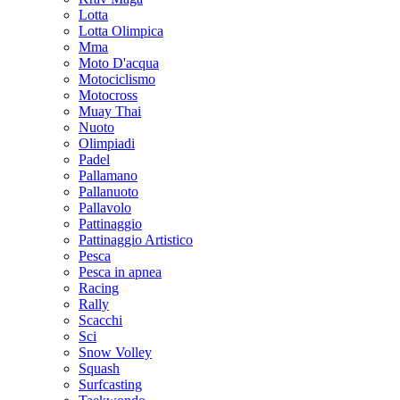
Lotta
Lotta Olimpica
Mma
Moto D'acqua
Motociclismo
Motocross
Muay Thai
Nuoto
Olimpiadi
Padel
Pallamano
Pallanuoto
Pallavolo
Pattinaggio
Pattinaggio Artistico
Pesca
Pesca in apnea
Racing
Rally
Scacchi
Sci
Snow Volley
Squash
Surfcasting