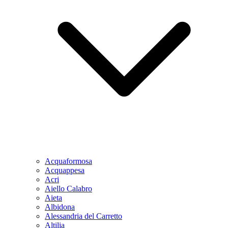
Acquaformosa
Acquappesa
Acri
Aiello Calabro
Aieta
Albidona
Alessandria del Carretto
Altilia