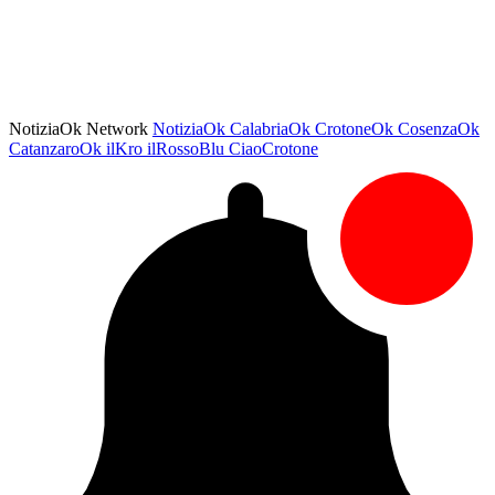
NotiziaOk Network
NotiziaOk
CalabriaOk
CrotoneOk
CosenzaOk
CatanzaroOk
ilKro
ilRossoBlu
CiaoCrotone