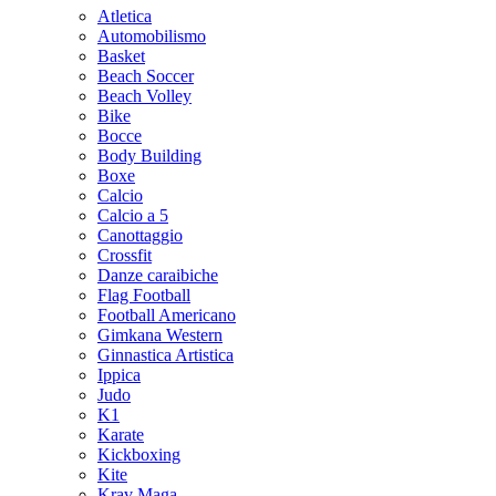
Atletica
Automobilismo
Basket
Beach Soccer
Beach Volley
Bike
Bocce
Body Building
Boxe
Calcio
Calcio a 5
Canottaggio
Crossfit
Danze caraibiche
Flag Football
Football Americano
Gimkana Western
Ginnastica Artistica
Ippica
Judo
K1
Karate
Kickboxing
Kite
Krav Maga