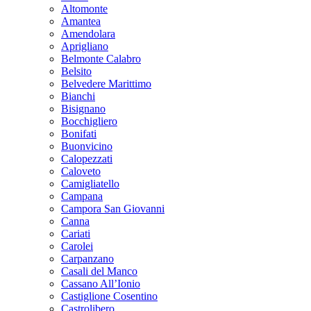
Altomonte
Amantea
Amendolara
Aprigliano
Belmonte Calabro
Belsito
Belvedere Marittimo
Bianchi
Bisignano
Bocchigliero
Bonifati
Buonvicino
Calopezzati
Caloveto
Camigliatello
Campana
Campora San Giovanni
Canna
Cariati
Carolei
Carpanzano
Casali del Manco
Cassano All’Ionio
Castiglione Cosentino
Castrolibero