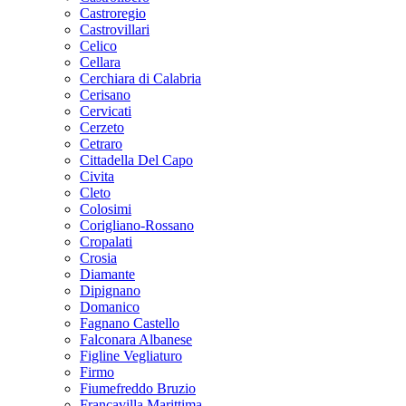
Castroregio
Castrovillari
Celico
Cellara
Cerchiara di Calabria
Cerisano
Cervicati
Cerzeto
Cetraro
Cittadella Del Capo
Civita
Cleto
Colosimi
Corigliano-Rossano
Cropalati
Crosia
Diamante
Dipignano
Domanico
Fagnano Castello
Falconara Albanese
Figline Vegliaturo
Firmo
Fiumefreddo Bruzio
Francavilla Marittima