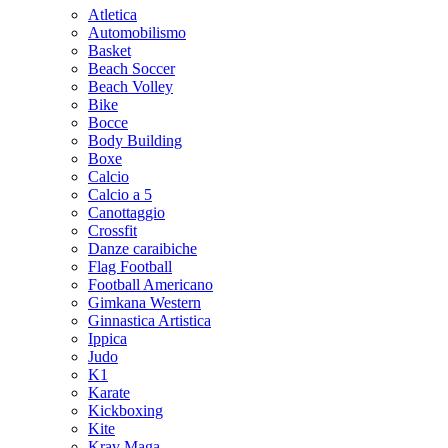
Atletica
Automobilismo
Basket
Beach Soccer
Beach Volley
Bike
Bocce
Body Building
Boxe
Calcio
Calcio a 5
Canottaggio
Crossfit
Danze caraibiche
Flag Football
Football Americano
Gimkana Western
Ginnastica Artistica
Ippica
Judo
K1
Karate
Kickboxing
Kite
Krav Maga