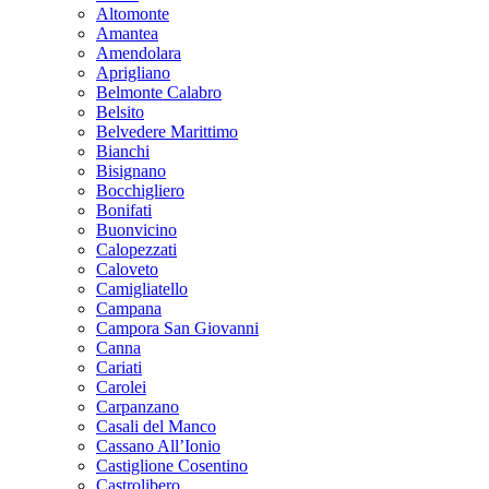
Altomonte
Amantea
Amendolara
Aprigliano
Belmonte Calabro
Belsito
Belvedere Marittimo
Bianchi
Bisignano
Bocchigliero
Bonifati
Buonvicino
Calopezzati
Caloveto
Camigliatello
Campana
Campora San Giovanni
Canna
Cariati
Carolei
Carpanzano
Casali del Manco
Cassano All’Ionio
Castiglione Cosentino
Castrolibero