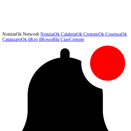
NotiziaOk Network
NotiziaOk
CalabriaOk
CrotoneOk
CosenzaOk
CatanzaroOk
ilKro
ilRossoBlu
CiaoCrotone