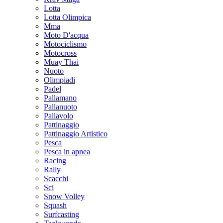
Lotta
Lotta Olimpica
Mma
Moto D'acqua
Motociclismo
Motocross
Muay Thai
Nuoto
Olimpiadi
Padel
Pallamano
Pallanuoto
Pallavolo
Pattinaggio
Pattinaggio Artistico
Pesca
Pesca in apnea
Racing
Rally
Scacchi
Sci
Snow Volley
Squash
Surfcasting