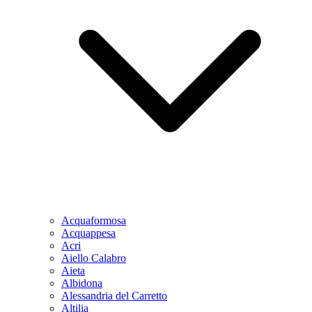
Acquaformosa
Acquappesa
Acri
Aiello Calabro
Aieta
Albidona
Alessandria del Carretto
Altilia