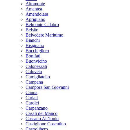
Altomonte
Amantea
Amendolara
Aprigliano
Belmonte Calabro
Belsito
Belvedere Marittimo
Bianchi
Bisignano
Bocchigliero
Bonifati
Buonvicino
Calopezzati
Caloveto
Camigliatello
Campana
Campora San Giovanni
Canna
Cariati
Carolei
Carpanzano
Casali del Manco
Cassano All’Ionio
Castiglione Cosentino
Castrolibero