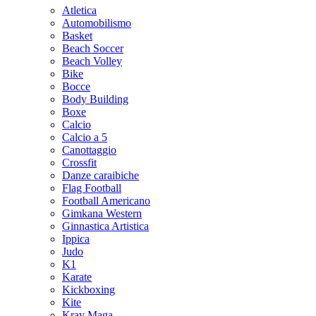
Atletica
Automobilismo
Basket
Beach Soccer
Beach Volley
Bike
Bocce
Body Building
Boxe
Calcio
Calcio a 5
Canottaggio
Crossfit
Danze caraibiche
Flag Football
Football Americano
Gimkana Western
Ginnastica Artistica
Ippica
Judo
K1
Karate
Kickboxing
Kite
Krav Maga