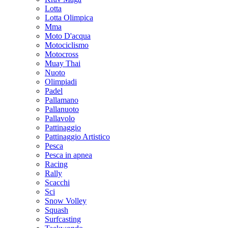
Lotta
Lotta Olimpica
Mma
Moto D'acqua
Motociclismo
Motocross
Muay Thai
Nuoto
Olimpiadi
Padel
Pallamano
Pallanuoto
Pallavolo
Pattinaggio
Pattinaggio Artistico
Pesca
Pesca in apnea
Racing
Rally
Scacchi
Sci
Snow Volley
Squash
Surfcasting