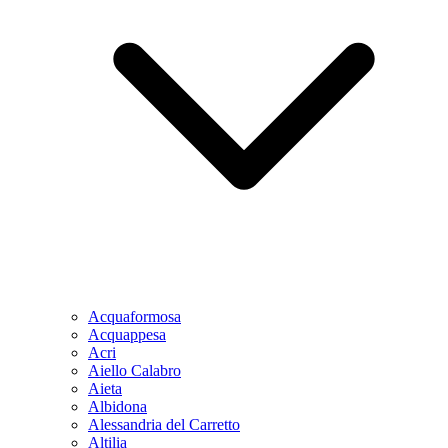
Acquaformosa
Acquappesa
Acri
Aiello Calabro
Aieta
Albidona
Alessandria del Carretto
Altilia