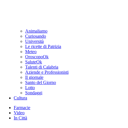
Animaliamo
Curiosando
Università
Le ricette di Patrizia
Meteo
OroscopoOk
SaluteOk
Talenti di Calabria
Aziende e Professionisti
Il giornale
Santo del Giorno
Lotto
Sondaggi
Cultura
Farmacie
Video
In Città