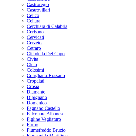
Castroregio
Castrovillari
Celico
Cellara
Cerchiara di Calabria
Cerisano
Cervicati
Cerzeto
Cetraro
Cittadella Del Capo
Civita
Cleto
Colosimi
Corigliano-Rossano
Cropalati
Crosia
Diamante
Dipignano
Domanico
Fagnano Castello
Falconara Albanese
Figline Vegliaturo
Firmo
Fiumefreddo Bruzio
Francavilla Marittima