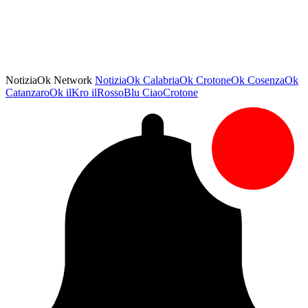
NotiziaOk Network
NotiziaOk
CalabriaOk
CrotoneOk
CosenzaOk
CatanzaroOk
ilKro
ilRossoBlu
CiaoCrotone