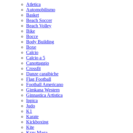
Atletica
Automobilismo
Basket
Beach Soccer
Beach Volley
Bike
Bocce
Body Building
Boxe
Calcio
Calcio a 5
Canottaggio
Crossfit
Danze caraibiche
Flag Football
Football Americano
Gimkana Western
Ginnastica Artistica
Ippica
Judo
K1
Karate
Kickboxing
Kite
Krav Maga