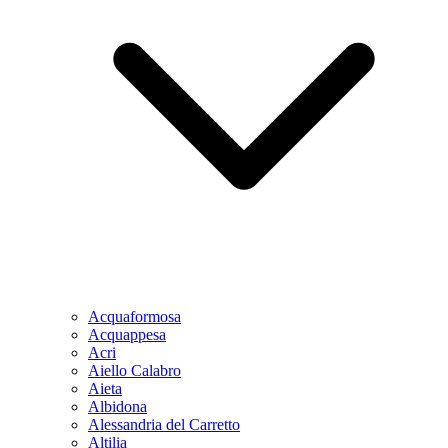
Acquaformosa
Acquappesa
Acri
Aiello Calabro
Aieta
Albidona
Alessandria del Carretto
Altilia