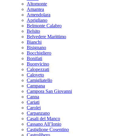
Altomonte
Amantea
Amendolara
Aprigliano
Belmonte Calabro
Belsito
Belvedere Marittimo
Bianchi
Bisignano
Bocchigliero
Bonifati
Buonvicino
Calopezzati
Caloveto
Camigliatello
Campana
Campora San Giovanni
Canna
Cariati
Carolei
Carpanzano
Casali del Manco
Cassano All’Ionio
Castiglione Cosentino
Castrolibero