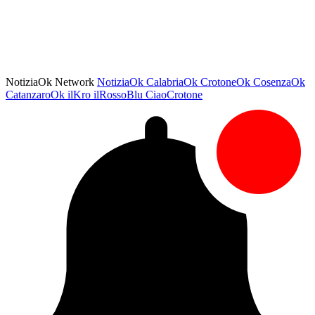
NotiziaOk Network
NotiziaOk
CalabriaOk
CrotoneOk
CosenzaOk
CatanzaroOk
ilKro
ilRossoBlu
CiaoCrotone