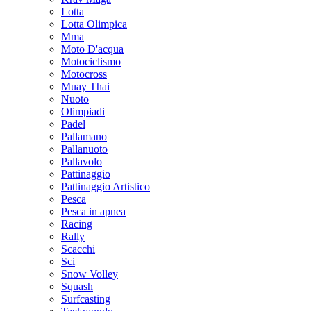
Lotta
Lotta Olimpica
Mma
Moto D'acqua
Motociclismo
Motocross
Muay Thai
Nuoto
Olimpiadi
Padel
Pallamano
Pallanuoto
Pallavolo
Pattinaggio
Pattinaggio Artistico
Pesca
Pesca in apnea
Racing
Rally
Scacchi
Sci
Snow Volley
Squash
Surfcasting