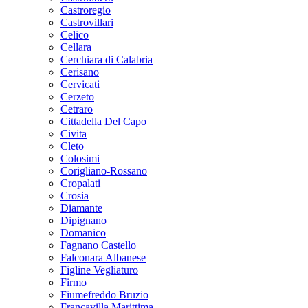
Castroregio
Castrovillari
Celico
Cellara
Cerchiara di Calabria
Cerisano
Cervicati
Cerzeto
Cetraro
Cittadella Del Capo
Civita
Cleto
Colosimi
Corigliano-Rossano
Cropalati
Crosia
Diamante
Dipignano
Domanico
Fagnano Castello
Falconara Albanese
Figline Vegliaturo
Firmo
Fiumefreddo Bruzio
Francavilla Marittima