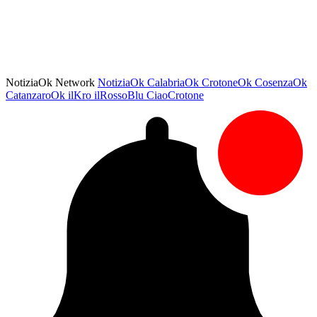
NotiziaOk Network
NotiziaOk
CalabriaOk
CrotoneOk
CosenzaOk
CatanzaroOk
ilKro
ilRossoBlu
CiaoCrotone