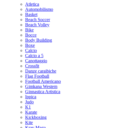
Atletica
Automobilismo
Basket
Beach Soccer
Beach Volley
Bike
Bocce
Body Building
Boxe
Calcio
Calcio a 5
Canottaggio
Crossfit
Danze caraibiche
Flag Football
Football Americano
Gimkana Western
Ginnastica Artistica
Ippica
Judo
K1
Karate
Kickboxing
Kite
Krav Maga