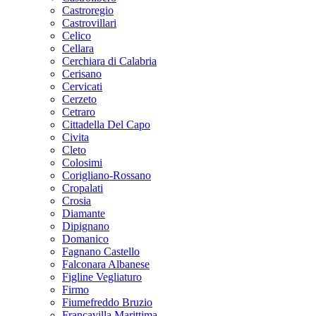
Castroregio
Castrovillari
Celico
Cellara
Cerchiara di Calabria
Cerisano
Cervicati
Cerzeto
Cetraro
Cittadella Del Capo
Civita
Cleto
Colosimi
Corigliano-Rossano
Cropalati
Crosia
Diamante
Dipignano
Domanico
Fagnano Castello
Falconara Albanese
Figline Vegliaturo
Firmo
Fiumefreddo Bruzio
Francavilla Marittima