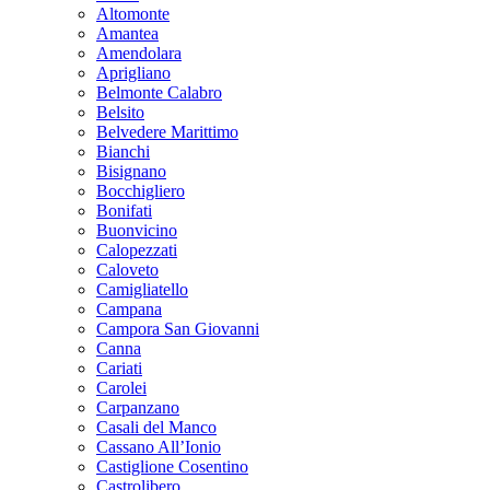
Altomonte
Amantea
Amendolara
Aprigliano
Belmonte Calabro
Belsito
Belvedere Marittimo
Bianchi
Bisignano
Bocchigliero
Bonifati
Buonvicino
Calopezzati
Caloveto
Camigliatello
Campana
Campora San Giovanni
Canna
Cariati
Carolei
Carpanzano
Casali del Manco
Cassano All’Ionio
Castiglione Cosentino
Castrolibero