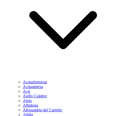
Acquaformosa
Acquappesa
Acri
Aiello Calabro
Aieta
Albidona
Alessandria del Carretto
Altilia