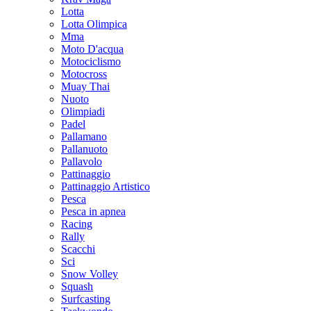
Lotta
Lotta Olimpica
Mma
Moto D'acqua
Motociclismo
Motocross
Muay Thai
Nuoto
Olimpiadi
Padel
Pallamano
Pallanuoto
Pallavolo
Pattinaggio
Pattinaggio Artistico
Pesca
Pesca in apnea
Racing
Rally
Scacchi
Sci
Snow Volley
Squash
Surfcasting