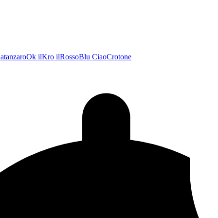
atanzaroOk
ilKro
ilRossoBlu
CiaoCrotone