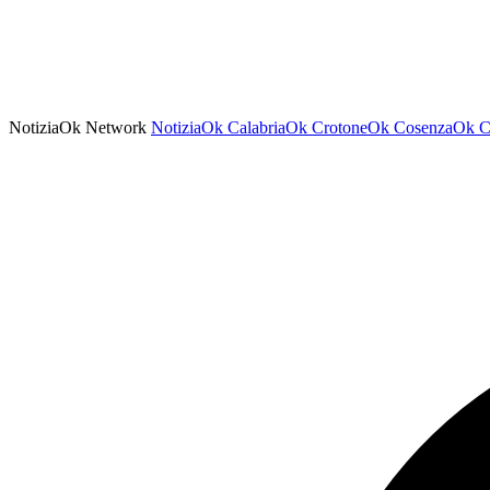
NotiziaOk Network
NotiziaOk
CalabriaOk
CrotoneOk
CosenzaOk
C