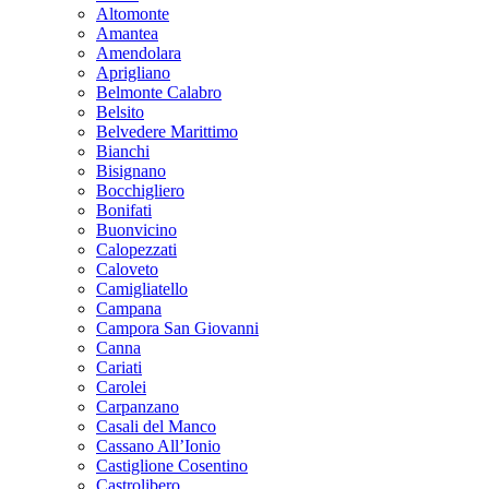
Altomonte
Amantea
Amendolara
Aprigliano
Belmonte Calabro
Belsito
Belvedere Marittimo
Bianchi
Bisignano
Bocchigliero
Bonifati
Buonvicino
Calopezzati
Caloveto
Camigliatello
Campana
Campora San Giovanni
Canna
Cariati
Carolei
Carpanzano
Casali del Manco
Cassano All’Ionio
Castiglione Cosentino
Castrolibero