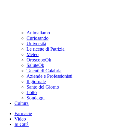
Animaliamo
Curiosando
Università
Le ricette di Patrizia
Meteo
OroscopoOk
SaluteOk
Talenti di Calabria
Aziende e Professionisti
Il giornale
Santo del Giorno
Lotto
Sondaggi
Cultura
Farmacie
Video
In Città