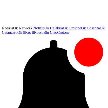
NotiziaOk Network
NotiziaOk
CalabriaOk
CrotoneOk
CosenzaOk
CatanzaroOk
ilKro
ilRossoBlu
CiaoCrotone