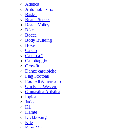
Atletica
Automobilismo
Basket
Beach Soccer
Beach Volley
Bike
Bocce
Body Building
Boxe
Calcio
Calcio a 5
Canottaggio
Crossfit
Danze caraibiche
Flag Football
Football Americano
Gimkana Western
Ginnastica Artistica
Ippica
Judo
K1
Karate
Kickboxing
Kite
Krav Maga