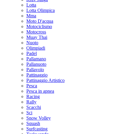
Lotta
Lotta Olimpica
Mma
Moto D'acqua
Motociclismo
Motocross
Muay Thai
Nuoto
Olimpiadi
Padel
Pallamano
Pallanuoto
Pallavolo
Pattinaggio
Pattinaggio Artistico
Pesca
Pesca in apnea
Racing
Rally
Scacchi
Sci
Snow Volley
Squash
Surfcasting