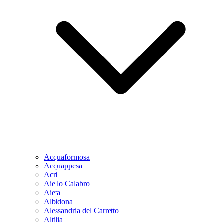
Acquaformosa
Acquappesa
Acri
Aiello Calabro
Aieta
Albidona
Alessandria del Carretto
Altilia