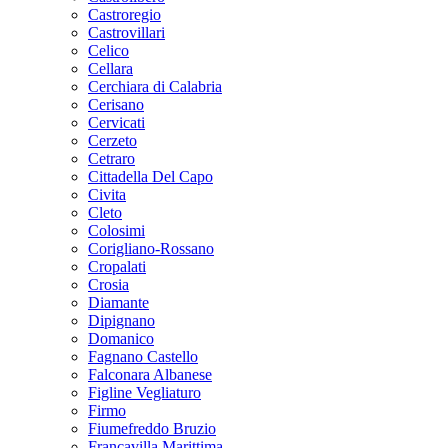
Castroregio
Castrovillari
Celico
Cellara
Cerchiara di Calabria
Cerisano
Cervicati
Cerzeto
Cetraro
Cittadella Del Capo
Civita
Cleto
Colosimi
Corigliano-Rossano
Cropalati
Crosia
Diamante
Dipignano
Domanico
Fagnano Castello
Falconara Albanese
Figline Vegliaturo
Firmo
Fiumefreddo Bruzio
Francavilla Marittima