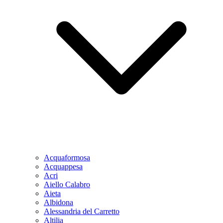
Acquaformosa
Acquappesa
Acri
Aiello Calabro
Aieta
Albidona
Alessandria del Carretto
Altilia