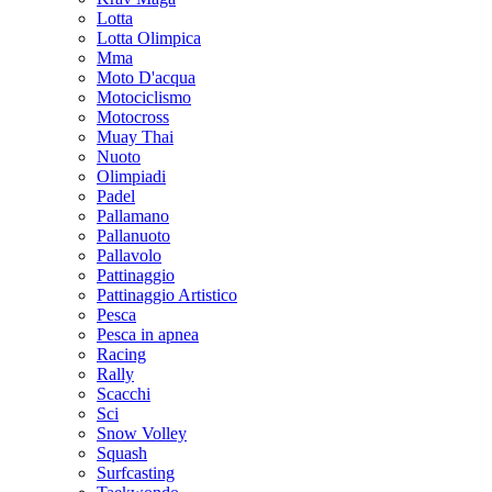
Lotta
Lotta Olimpica
Mma
Moto D'acqua
Motociclismo
Motocross
Muay Thai
Nuoto
Olimpiadi
Padel
Pallamano
Pallanuoto
Pallavolo
Pattinaggio
Pattinaggio Artistico
Pesca
Pesca in apnea
Racing
Rally
Scacchi
Sci
Snow Volley
Squash
Surfcasting