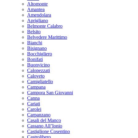
Altomonte
Amantea
Amendolara
Aprigliano
Belmonte Calabro
Belsito
Belvedere Marittimo
Bianchi
Bisignano
Bocchigliero
Bonifati
Buonvicino
Calopezzati
Caloveto
Camigliatello
Campana
Campora San Giovanni
Canna
Cariati
Carolei
Carpanzano
Casali del Manco
Cassano All’Ionio
Castiglione Cosentino
Castrolibero