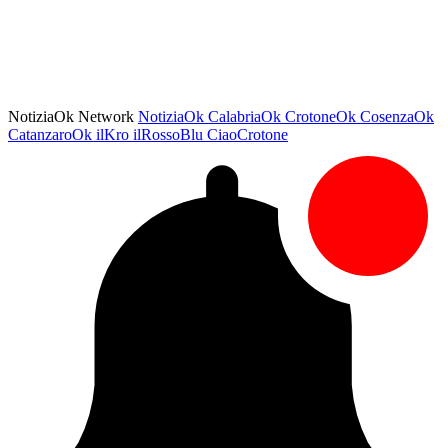
NotiziaOk Network
NotiziaOk
CalabriaOk
CrotoneOk
CosenzaOk
CatanzaroOk
ilKro
ilRossoBlu
CiaoCrotone