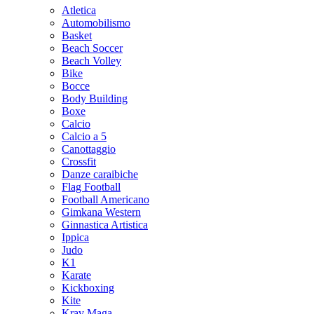
Atletica
Automobilismo
Basket
Beach Soccer
Beach Volley
Bike
Bocce
Body Building
Boxe
Calcio
Calcio a 5
Canottaggio
Crossfit
Danze caraibiche
Flag Football
Football Americano
Gimkana Western
Ginnastica Artistica
Ippica
Judo
K1
Karate
Kickboxing
Kite
Krav Maga