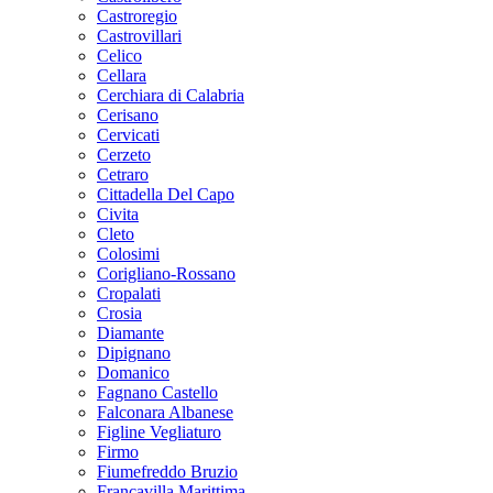
Castroregio
Castrovillari
Celico
Cellara
Cerchiara di Calabria
Cerisano
Cervicati
Cerzeto
Cetraro
Cittadella Del Capo
Civita
Cleto
Colosimi
Corigliano-Rossano
Cropalati
Crosia
Diamante
Dipignano
Domanico
Fagnano Castello
Falconara Albanese
Figline Vegliaturo
Firmo
Fiumefreddo Bruzio
Francavilla Marittima