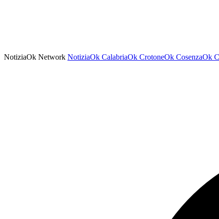
NotiziaOk Network
NotiziaOk
CalabriaOk
CrotoneOk
CosenzaOk
C