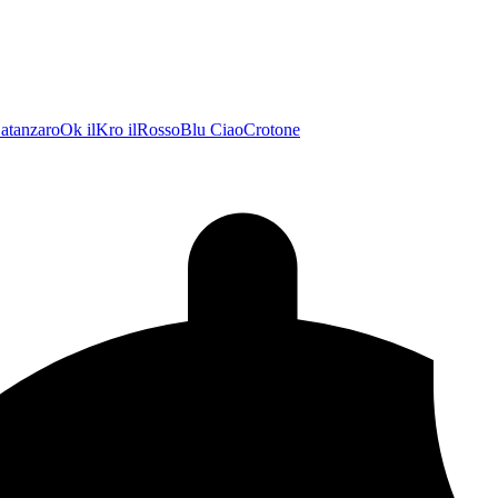
atanzaroOk
ilKro
ilRossoBlu
CiaoCrotone