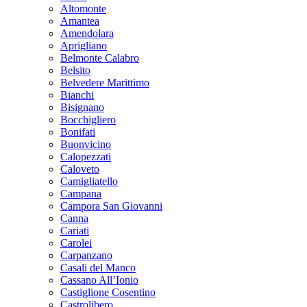
Altomonte
Amantea
Amendolara
Aprigliano
Belmonte Calabro
Belsito
Belvedere Marittimo
Bianchi
Bisignano
Bocchigliero
Bonifati
Buonvicino
Calopezzati
Caloveto
Camigliatello
Campana
Campora San Giovanni
Canna
Cariati
Carolei
Carpanzano
Casali del Manco
Cassano All’Ionio
Castiglione Cosentino
Castrolibero