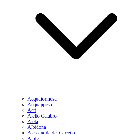
Acquaformosa
Acquappesa
Acri
Aiello Calabro
Aieta
Albidona
Alessandria del Carretto
Altilia