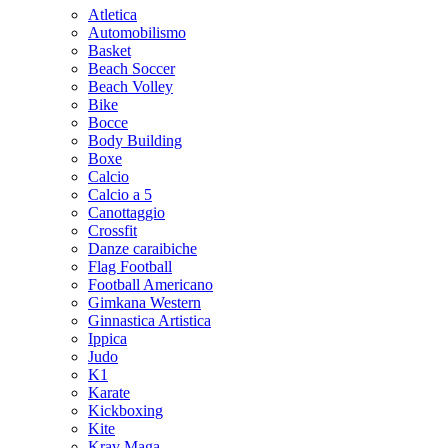
Atletica
Automobilismo
Basket
Beach Soccer
Beach Volley
Bike
Bocce
Body Building
Boxe
Calcio
Calcio a 5
Canottaggio
Crossfit
Danze caraibiche
Flag Football
Football Americano
Gimkana Western
Ginnastica Artistica
Ippica
Judo
K1
Karate
Kickboxing
Kite
Krav Maga