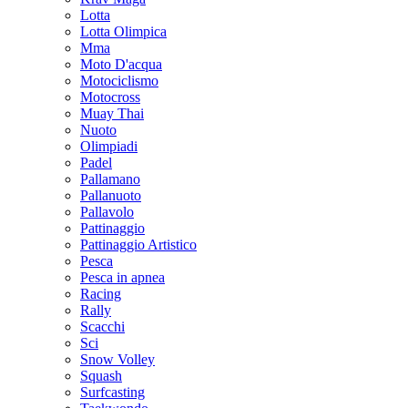
Lotta
Lotta Olimpica
Mma
Moto D'acqua
Motociclismo
Motocross
Muay Thai
Nuoto
Olimpiadi
Padel
Pallamano
Pallanuoto
Pallavolo
Pattinaggio
Pattinaggio Artistico
Pesca
Pesca in apnea
Racing
Rally
Scacchi
Sci
Snow Volley
Squash
Surfcasting