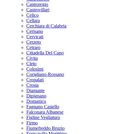
Castroregio
Castrovillari
Celico
Cellara
Cerchiara di Calabria
Cerisano
Cervicati
Cerzeto
Cetraro
Cittadella Del Capo
Civita
Cleto
Colosimi
Corigliano-Rossano
Cropalati
Crosia
Diamante
Dipignano
Domanico
Fagnano Castello
Falconara Albanese
Figline Vegliaturo
Firmo
Fiumefreddo Bruzio
Francavilla Marittima