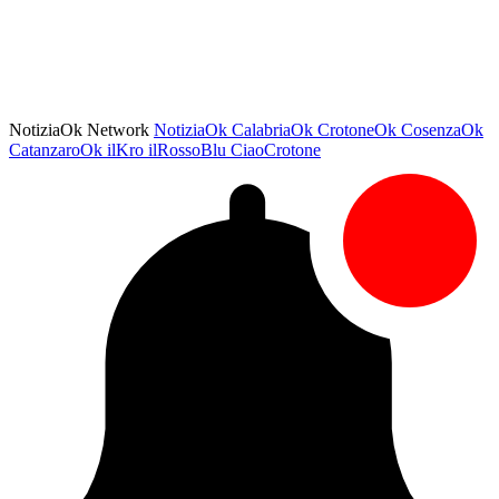
NotiziaOk Network
NotiziaOk
CalabriaOk
CrotoneOk
CosenzaOk
CatanzaroOk
ilKro
ilRossoBlu
CiaoCrotone