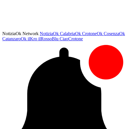
NotiziaOk Network
NotiziaOk
CalabriaOk
CrotoneOk
CosenzaOk
CatanzaroOk
ilKro
ilRossoBlu
CiaoCrotone