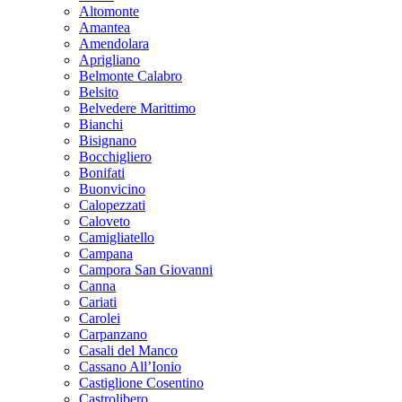
Altomonte
Amantea
Amendolara
Aprigliano
Belmonte Calabro
Belsito
Belvedere Marittimo
Bianchi
Bisignano
Bocchigliero
Bonifati
Buonvicino
Calopezzati
Caloveto
Camigliatello
Campana
Campora San Giovanni
Canna
Cariati
Carolei
Carpanzano
Casali del Manco
Cassano All’Ionio
Castiglione Cosentino
Castrolibero