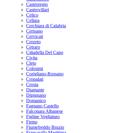
Castroregio
Castrovillari
Celico
Cellara
Cerchiara di Calabria
Cerisano
Cervicati
Cerzeto
Cetraro
Cittadella Del Capo
Civita
Cleto
Colosimi
Corigliano-Rossano
Cropalati
Crosia
Diamante
Dipignano
Domanico
Fagnano Castello
Falconara Albanese
Figline Vegliaturo
Firmo
Fiumefreddo Bruzio
Francavilla Marittima