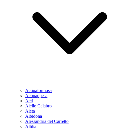
Acquaformosa
Acquappesa
Acri
Aiello Calabro
Aieta
Albidona
Alessandria del Carretto
Altilia