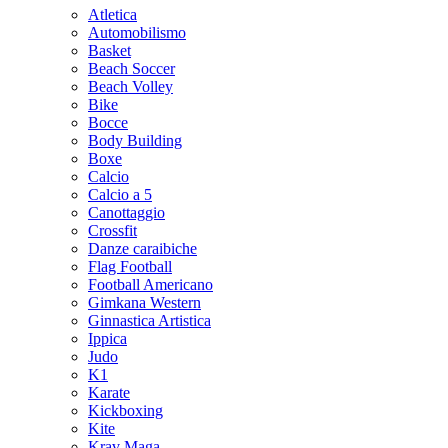
Atletica
Automobilismo
Basket
Beach Soccer
Beach Volley
Bike
Bocce
Body Building
Boxe
Calcio
Calcio a 5
Canottaggio
Crossfit
Danze caraibiche
Flag Football
Football Americano
Gimkana Western
Ginnastica Artistica
Ippica
Judo
K1
Karate
Kickboxing
Kite
Krav Maga