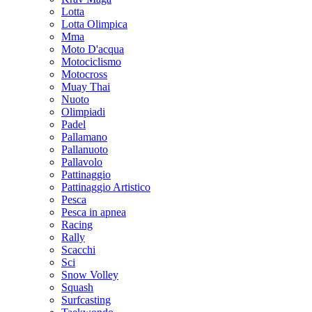
Lotta
Lotta Olimpica
Mma
Moto D'acqua
Motociclismo
Motocross
Muay Thai
Nuoto
Olimpiadi
Padel
Pallamano
Pallanuoto
Pallavolo
Pattinaggio
Pattinaggio Artistico
Pesca
Pesca in apnea
Racing
Rally
Scacchi
Sci
Snow Volley
Squash
Surfcasting