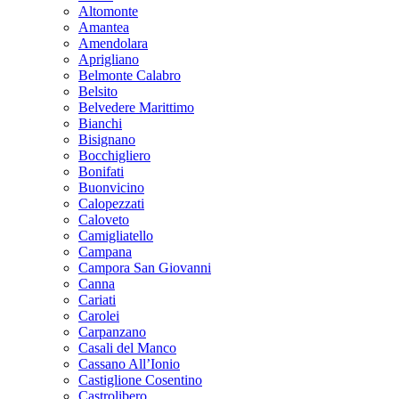
Altomonte
Amantea
Amendolara
Aprigliano
Belmonte Calabro
Belsito
Belvedere Marittimo
Bianchi
Bisignano
Bocchigliero
Bonifati
Buonvicino
Calopezzati
Caloveto
Camigliatello
Campana
Campora San Giovanni
Canna
Cariati
Carolei
Carpanzano
Casali del Manco
Cassano All’Ionio
Castiglione Cosentino
Castrolibero