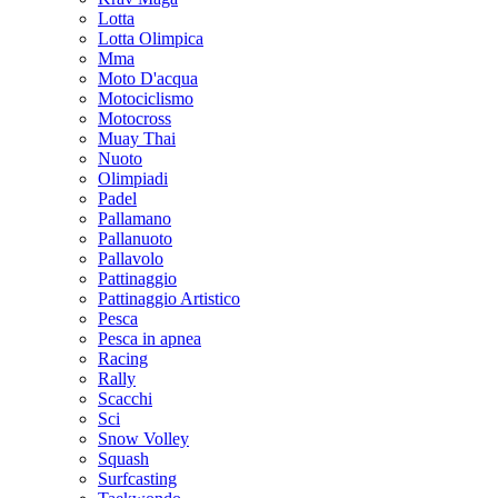
Lotta
Lotta Olimpica
Mma
Moto D'acqua
Motociclismo
Motocross
Muay Thai
Nuoto
Olimpiadi
Padel
Pallamano
Pallanuoto
Pallavolo
Pattinaggio
Pattinaggio Artistico
Pesca
Pesca in apnea
Racing
Rally
Scacchi
Sci
Snow Volley
Squash
Surfcasting