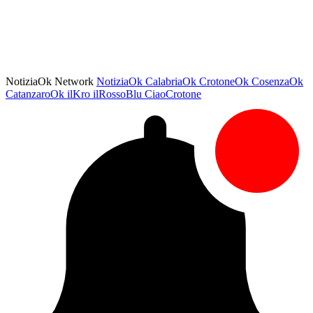
NotiziaOk Network
NotiziaOk
CalabriaOk
CrotoneOk
CosenzaOk
CatanzaroOk
ilKro
ilRossoBlu
CiaoCrotone