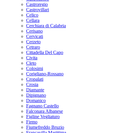
Castroregio
Castrovillari
Celico
Cellara
Cerchiara di Calabria
Cerisano
Cervicati
Cerzeto
Cetraro
Cittadella Del Capo
Civita
Cleto
Colosimi
Corigliano-Rossano
Cropalati
Crosia
Diamante
Dipignano
Domanico
Fagnano Castello
Falconara Albanese
Figline Vegliaturo
Firmo
Fiumefreddo Bruzio
Francavilla Marittima