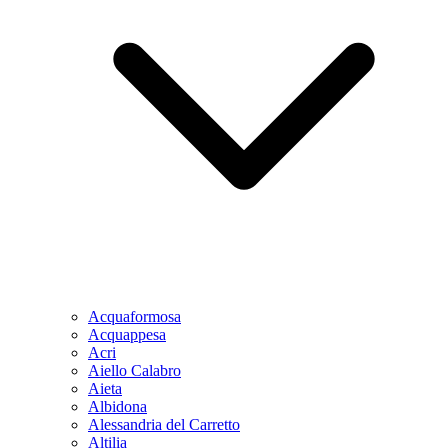
Acquaformosa
Acquappesa
Acri
Aiello Calabro
Aieta
Albidona
Alessandria del Carretto
Altilia