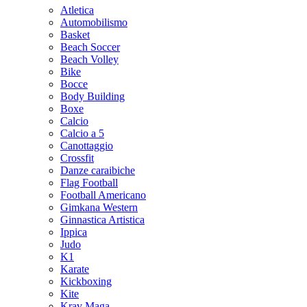
Atletica
Automobilismo
Basket
Beach Soccer
Beach Volley
Bike
Bocce
Body Building
Boxe
Calcio
Calcio a 5
Canottaggio
Crossfit
Danze caraibiche
Flag Football
Football Americano
Gimkana Western
Ginnastica Artistica
Ippica
Judo
K1
Karate
Kickboxing
Kite
Krav Maga