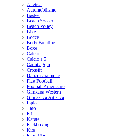
Atletica
Automobilismo
Basket
Beach Soccer
Beach Volley
Bike
Bocce
Body Building
Boxe
Calcio
Calcio a 5
Canottaggio
Crossfit
Danze caraibiche
Flag Football
Football Americano
Gimkana Western
Ginnastica Artistica
Ippica
Judo
K1
Karate
Kickboxing
Kite
Krav Maga