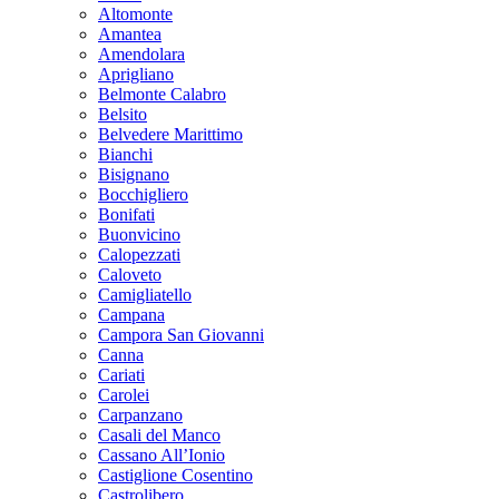
Altomonte
Amantea
Amendolara
Aprigliano
Belmonte Calabro
Belsito
Belvedere Marittimo
Bianchi
Bisignano
Bocchigliero
Bonifati
Buonvicino
Calopezzati
Caloveto
Camigliatello
Campana
Campora San Giovanni
Canna
Cariati
Carolei
Carpanzano
Casali del Manco
Cassano All’Ionio
Castiglione Cosentino
Castrolibero