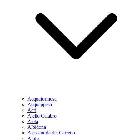
Acquaformosa
Acquappesa
Acri
Aiello Calabro
Aieta
Albidona
Alessandria del Carretto
Altilia