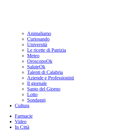
Animaliamo
Curiosando
Università
Le ricette di Patrizia
Meteo
OroscopoOk
SaluteOk
Talenti di Calabria
Aziende e Professionisti
Il giornale
Santo del Giorno
Lotto
Sondaggi
Cultura
Farmacie
Video
In Città