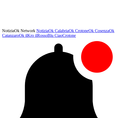
NotiziaOk Network
NotiziaOk
CalabriaOk
CrotoneOk
CosenzaOk
CatanzaroOk
ilKro
ilRossoBlu
CiaoCrotone