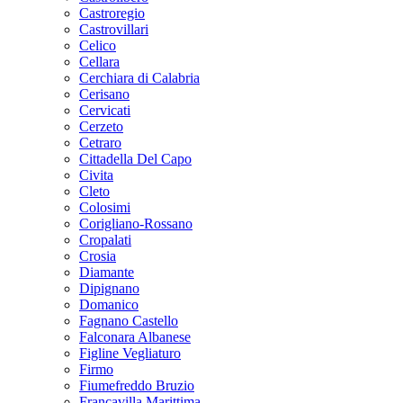
Castroregio
Castrovillari
Celico
Cellara
Cerchiara di Calabria
Cerisano
Cervicati
Cerzeto
Cetraro
Cittadella Del Capo
Civita
Cleto
Colosimi
Corigliano-Rossano
Cropalati
Crosia
Diamante
Dipignano
Domanico
Fagnano Castello
Falconara Albanese
Figline Vegliaturo
Firmo
Fiumefreddo Bruzio
Francavilla Marittima