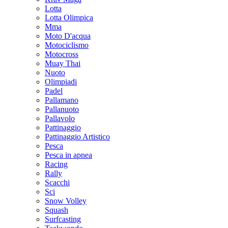
Lotta
Lotta Olimpica
Mma
Moto D'acqua
Motociclismo
Motocross
Muay Thai
Nuoto
Olimpiadi
Padel
Pallamano
Pallanuoto
Pallavolo
Pattinaggio
Pattinaggio Artistico
Pesca
Pesca in apnea
Racing
Rally
Scacchi
Sci
Snow Volley
Squash
Surfcasting