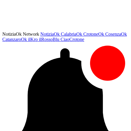
NotiziaOk Network
NotiziaOk
CalabriaOk
CrotoneOk
CosenzaOk
CatanzaroOk
ilKro
ilRossoBlu
CiaoCrotone