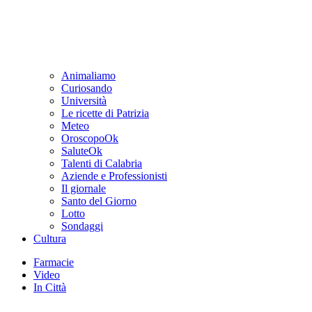
Animaliamo
Curiosando
Università
Le ricette di Patrizia
Meteo
OroscopoOk
SaluteOk
Talenti di Calabria
Aziende e Professionisti
Il giornale
Santo del Giorno
Lotto
Sondaggi
Cultura
Farmacie
Video
In Città