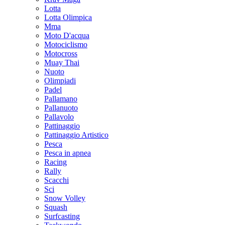
Lotta
Lotta Olimpica
Mma
Moto D'acqua
Motociclismo
Motocross
Muay Thai
Nuoto
Olimpiadi
Padel
Pallamano
Pallanuoto
Pallavolo
Pattinaggio
Pattinaggio Artistico
Pesca
Pesca in apnea
Racing
Rally
Scacchi
Sci
Snow Volley
Squash
Surfcasting