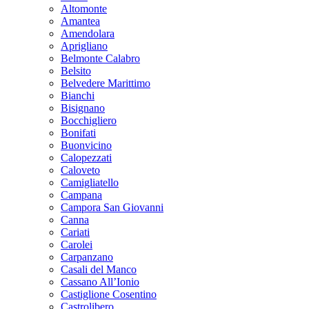
Altomonte
Amantea
Amendolara
Aprigliano
Belmonte Calabro
Belsito
Belvedere Marittimo
Bianchi
Bisignano
Bocchigliero
Bonifati
Buonvicino
Calopezzati
Caloveto
Camigliatello
Campana
Campora San Giovanni
Canna
Cariati
Carolei
Carpanzano
Casali del Manco
Cassano All’Ionio
Castiglione Cosentino
Castrolibero