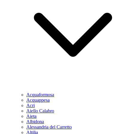
Acquaformosa
Acquappesa
Acri
Aiello Calabro
Aieta
Albidona
Alessandria del Carretto
Altilia