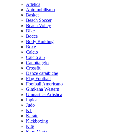
Atletica
Automobilismo
Basket
Beach Soccer
Beach Volley
Bike
Bocce
Body Building
Boxe
Calcio
Calcio a 5
Canottaggio
Crossfit
Danze caraibiche
Flag Football
Football Americano
Gimkana Western
Ginnastica Artistica
Ippica
Judo
K1
Karate
Kickboxing
Kite
Krav Maga