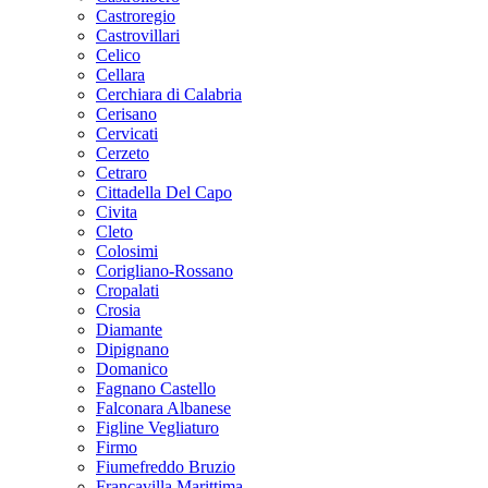
Castroregio
Castrovillari
Celico
Cellara
Cerchiara di Calabria
Cerisano
Cervicati
Cerzeto
Cetraro
Cittadella Del Capo
Civita
Cleto
Colosimi
Corigliano-Rossano
Cropalati
Crosia
Diamante
Dipignano
Domanico
Fagnano Castello
Falconara Albanese
Figline Vegliaturo
Firmo
Fiumefreddo Bruzio
Francavilla Marittima