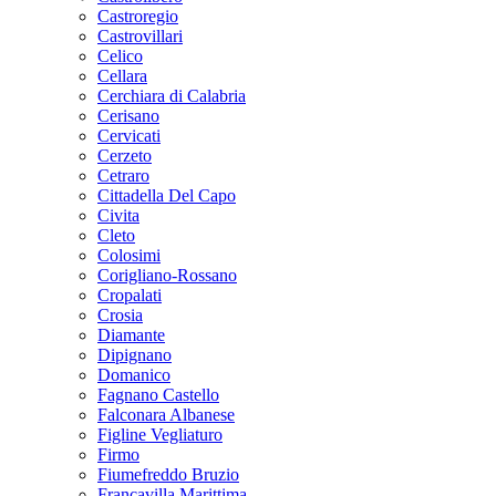
Castroregio
Castrovillari
Celico
Cellara
Cerchiara di Calabria
Cerisano
Cervicati
Cerzeto
Cetraro
Cittadella Del Capo
Civita
Cleto
Colosimi
Corigliano-Rossano
Cropalati
Crosia
Diamante
Dipignano
Domanico
Fagnano Castello
Falconara Albanese
Figline Vegliaturo
Firmo
Fiumefreddo Bruzio
Francavilla Marittima