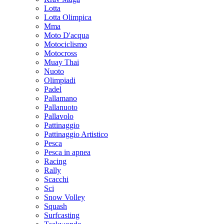
Lotta
Lotta Olimpica
Mma
Moto D'acqua
Motociclismo
Motocross
Muay Thai
Nuoto
Olimpiadi
Padel
Pallamano
Pallanuoto
Pallavolo
Pattinaggio
Pattinaggio Artistico
Pesca
Pesca in apnea
Racing
Rally
Scacchi
Sci
Snow Volley
Squash
Surfcasting