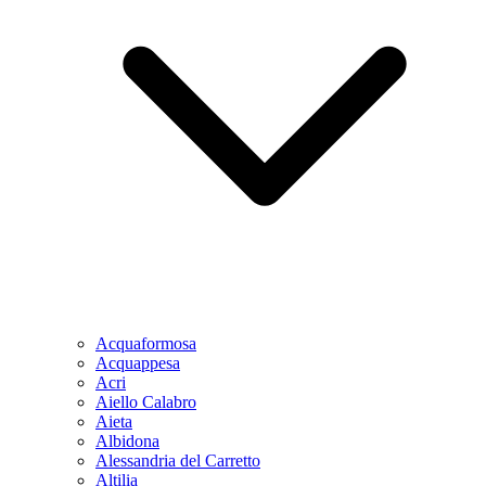
Acquaformosa
Acquappesa
Acri
Aiello Calabro
Aieta
Albidona
Alessandria del Carretto
Altilia