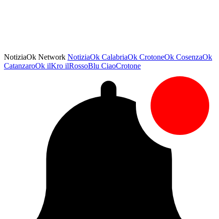
NotiziaOk Network
NotiziaOk
CalabriaOk
CrotoneOk
CosenzaOk
CatanzaroOk
ilKro
ilRossoBlu
CiaoCrotone