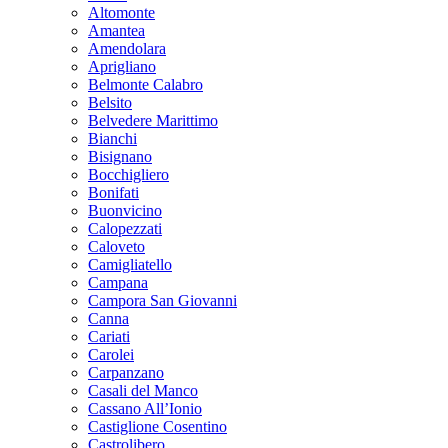
Altomonte
Amantea
Amendolara
Aprigliano
Belmonte Calabro
Belsito
Belvedere Marittimo
Bianchi
Bisignano
Bocchigliero
Bonifati
Buonvicino
Calopezzati
Caloveto
Camigliatello
Campana
Campora San Giovanni
Canna
Cariati
Carolei
Carpanzano
Casali del Manco
Cassano All’Ionio
Castiglione Cosentino
Castrolibero