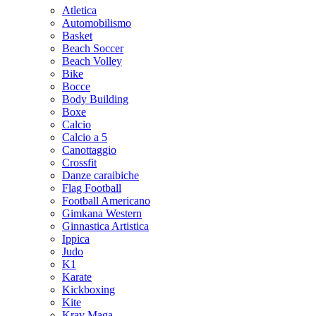
Atletica
Automobilismo
Basket
Beach Soccer
Beach Volley
Bike
Bocce
Body Building
Boxe
Calcio
Calcio a 5
Canottaggio
Crossfit
Danze caraibiche
Flag Football
Football Americano
Gimkana Western
Ginnastica Artistica
Ippica
Judo
K1
Karate
Kickboxing
Kite
Krav Maga